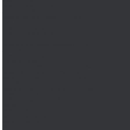
MASTER-TOOL
Воротки MASTER-TOOL
Зенковки MASTER-TOOL
Наборы зенковок MASTER-TOOL
NKP
Плашки дюймовые NKP
Плашки метрические
Ruko
Борфрезы и наборы борфрез Ruko
Зенковки, зенкеры Ruko
Коронки по металлу Ruko
Terrax by Ruko
Зенковки и наборы зенковок Terrax by Ruko
Корончатые сверла Terrax by Ruko
Метчики Terrax by Ruko для резьбы
ULTRA
Комплектующие для коронок ULTRA
Коронки ULTRA
Наборы коронок ULTRA
Volkel
Воротки Volkel
Вставки для резьбы
Метчики Volkel
Wera