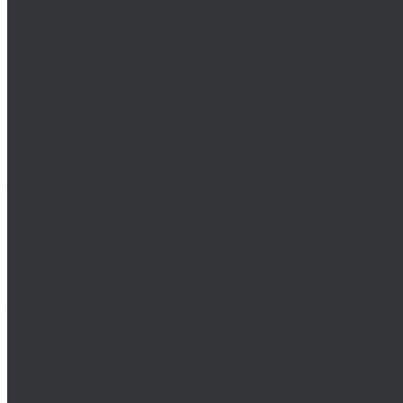
Клеи
Монтажные пены
Bosch
BSKT
Зенковки BSKT
Резьбофрезы BSKT
Сверла BSKT
Bucovice Tools
Воротки для метчиков Bucovice Tools
Воротки для плашек Bucovice Tools
Зенковки Bucovice Tools (Чехия)
Cobit
Dronco
FTools
GSR
H-Tools
Воротки H-TOOLS
Зенковки H-Tools
Коронки по металлу H-Tools
Kinex K-MET
Индикатор часового типа ИЧ
Интерфейс для передачи данных на ПК
Кронциркули