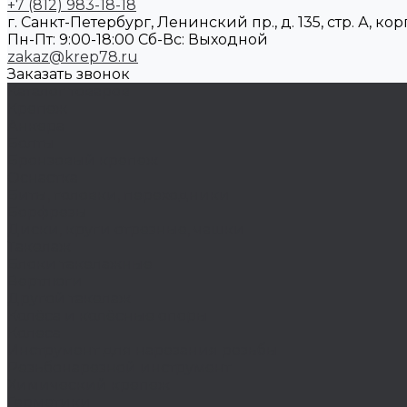
+7 (812) 983-18-18
г. Санкт-Петербург, Ленинский пр., д. 135, стр. А, корп
Пн-Пт: 9:00-18:00 Cб-Вс: Выходной
zakaz@krep78.ru
Заказать звонок
Каталог товаров
Крепеж
Анкера
Болты
Бронзовый крепеж
Оснастка
Биты, головки, переходники
Борфрезы
Диски, круги отрезные, чашки
Такелаж
Блоки такелажные
Вертлюги
Другой такелаж
Колёса и колëсные опоры
Колеса
Инструмент для нарезания резьбы
Резьбонарезной инструмент
Химический крепеж
Герметики