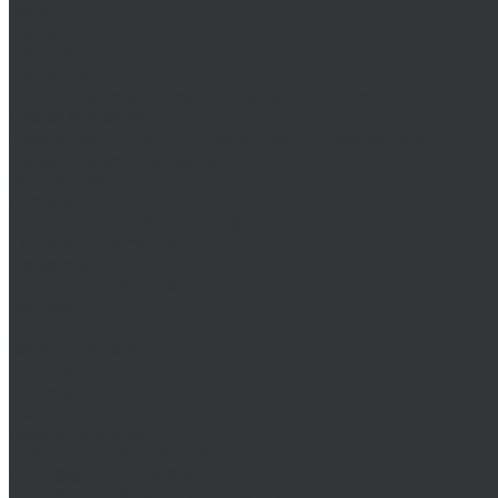
Wiha
Биты HEX
Биты HEX TR
Биты PH
Производство металлических изделий
Гибка металла
Лазерная резка черных и цветных металлов
Порошковая покраска
Компания
Статьи
Политика конфиденциальности
Оплата и доставка
Новости
Оплата и доставка
Контакты
...
Каталог товаров
Крепеж
Анкера
Болты
88933/ISO 4162
DIN 15237/ГОСТ 7811-7074
DIN 186/ГОСТ 13152-67
DIN 261/ISO 8992/ГОСТ 13152-67