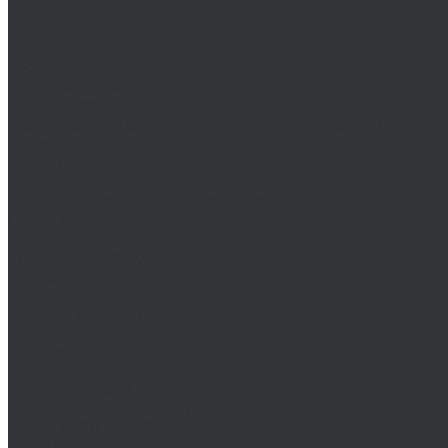
Wiha
Биты HEX
Биты HEX TR
Биты PH
Производство металлических изделий
Гибка металла
Лазерная резка черных и цветных металлов
Порошковая покраска
Компания
Статьи
Политика конфиденциальности
Оплата и доставка
Новости
Оплата и доставка
Контакты
...
Каталог товаров
Крепеж
Анкера
Болты
88933/ISO 4162
DIN 15237/ГОСТ 7811-7074
DIN 186/ГОСТ 13152-67
DIN 261/ISO 8992/ГОСТ 13152-67