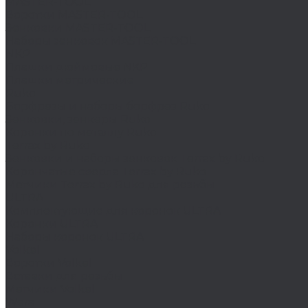
MASTER-TOOL
Воротки MASTER-TOOL
Зенковки MASTER-TOOL
Наборы зенковок MASTER-TOOL
NKP
Плашки дюймовые NKP
Плашки метрические
Ruko
Борфрезы и наборы борфрез Ruko
Зенковки, зенкеры Ruko
Коронки по металлу Ruko
Terrax by Ruko
Зенковки и наборы зенковок Terrax by Ruko
Корончатые сверла Terrax by Ruko
Метчики Terrax by Ruko для резьбы
ULTRA
Комплектующие для коронок ULTRA
Коронки ULTRA
Наборы коронок ULTRA
Volkel
Воротки Volkel
Вставки для резьбы
Метчики Volkel
Wera