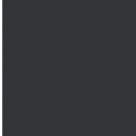
Клеи
Монтажные пены
Bosch
BSKT
Зенковки BSKT
Резьбофрезы BSKT
Сверла BSKT
Bucovice Tools
Воротки для метчиков Bucovice Tools
Воротки для плашек Bucovice Tools
Зенковки Bucovice Tools (Чехия)
Cobit
Dronco
FTools
GSR
H-Tools
Воротки H-TOOLS
Зенковки H-Tools
Коронки по металлу H-Tools
Kinex K-MET
Индикатор часового типа ИЧ
Интерфейс для передачи данных на ПК
Кронциркули