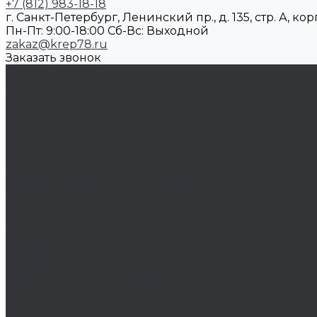
+7 (812) 983-18-18
г. Санкт-Петербург, Ленинский пр., д. 135, стр. А, корп
Пн-Пт: 9:00-18:00 Cб-Вс: Выходной
zakaz@krep78.ru
Заказать звонок
Каталог товаров
Крепеж
Анкера
Болты
Бронзовый крепеж
Оснастка
Биты, головки, переходники
Борфрезы
Диски, круги отрезные, чашки
Такелаж
Блоки такелажные
Вертлюги
Другой такелаж
Колёса и колëсные опоры
Колеса
Инструмент для нарезания резьбы
Резьбонарезной инструмент
Химический крепеж
Герметики