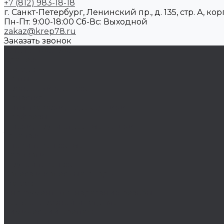
+7 (812) 983-18-18
г. Санкт-Петербург, Ленинский пр., д. 135, стр. А, корп
Пн-Пт: 9:00-18:00 Cб-Вс: Выходной
zakaz@krep78.ru
Заказать звонок
Каталог товаров
Крепеж
Анкера
Болты
Бронзовый крепеж
Оснастка
Биты, головки, переходники
Борфрезы
Диски, круги отрезные, чашки
Такелаж
Блоки такелажные
Вертлюги
Другой такелаж
Колёса и колëсные опоры
Колеса
Инструмент для нарезания резьбы
Резьбонарезной инструмент
Химический крепеж
Герметики