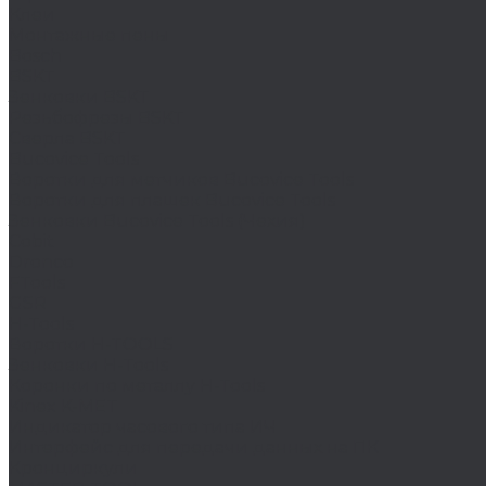
Клеи
Монтажные пены
Bosch
BSKT
Зенковки BSKT
Резьбофрезы BSKT
Сверла BSKT
Bucovice Tools
Воротки для метчиков Bucovice Tools
Воротки для плашек Bucovice Tools
Зенковки Bucovice Tools (Чехия)
Cobit
Dronco
FTools
GSR
H-Tools
Воротки H-TOOLS
Зенковки H-Tools
Коронки по металлу H-Tools
Kinex K-MET
Индикатор часового типа ИЧ
Интерфейс для передачи данных на ПК
Кронциркули