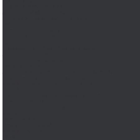
MASTER-TOOL
Воротки MASTER-TOOL
Зенковки MASTER-TOOL
Наборы зенковок MASTER-TOOL
NKP
Плашки дюймовые NKP
Плашки метрические
Ruko
Борфрезы и наборы борфрез Ruko
Зенковки, зенкеры Ruko
Коронки по металлу Ruko
Terrax by Ruko
Зенковки и наборы зенковок Terrax by Ruko
Корончатые сверла Terrax by Ruko
Метчики Terrax by Ruko для резьбы
ULTRA
Комплектующие для коронок ULTRA
Коронки ULTRA
Наборы коронок ULTRA
Volkel
Воротки Volkel
Вставки для резьбы
Метчики Volkel
Wera