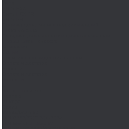
Wiha
Биты HEX
Биты HEX TR
Биты PH
Производство металлических изделий
Гибка металла
Лазерная резка черных и цветных металлов
Порошковая покраска
Компания
Статьи
Политика конфиденциальности
Оплата и доставка
Новости
Оплата и доставка
Контакты
...
Каталог товаров
Крепеж
Анкера
Болты
88933/ISO 4162
DIN 15237/ГОСТ 7811-7074
DIN 186/ГОСТ 13152-67
DIN 261/ISO 8992/ГОСТ 13152-67