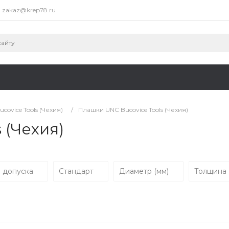
zakaz@krep78.ru
covice Tools (Чехия)
/
Плашки UNC Bucovice Tools (Чехия)
 (Чехия)
 допуска
Стандарт
Диаметр (мм)
Толщина 