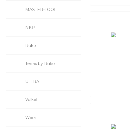
MASTER-TOOL
NKP
Ruko
Terrax by Ruko
ULTRA
Volkel
Wera