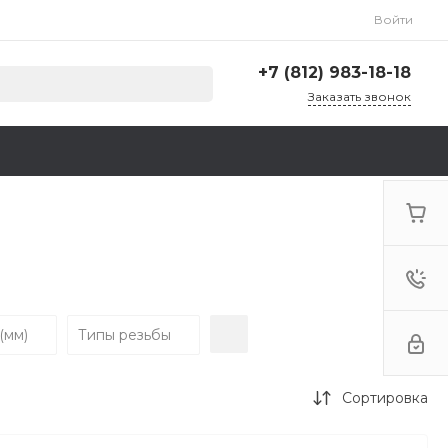
Войти
+7 (812) 983-18-18
Заказать звонок
+7 (812) 983-18-18
г. Санкт-Петербург,
Ленинский пр., д. 135,
стр. А, корп. 5
Пн-Пт: 9:00-18:00 Cб-Вс:
Выходной
zakaz@krep78.ru
(мм)
Типы резьбы
Сортировка