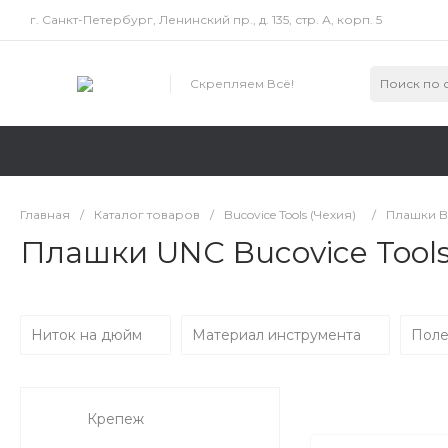
г. Санкт-Петербург, Ленинский пр., д. 135, стр. А, корп. 5
Скрепляем Всё!
Главная
/
Каталог товаров
/
Bucovice Tools (Чехия)
/
Плашки Bu
Плашки UNC Bucovice Tools
Ниток на дюйм
Материал инструмента
Поле
Крепеж