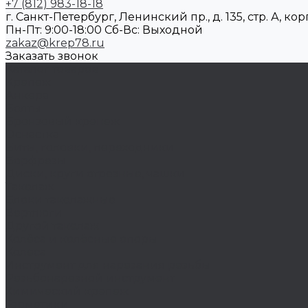
+7 (812) 983-18-18
г. Санкт-Петербург, Ленинский пр., д. 135, стр. А, корп
Пн-Пт: 9:00-18:00 Cб-Вс: Выходной
zakaz@krep78.ru
Заказать звонок
Каталог товаров
Крепеж
Анкера
Болты
Бронзовый крепеж
Оснастка
Биты, головки, переходники
Борфрезы
Диски, круги отрезные, чашки
Такелаж
Блоки такелажные
Вертлюги
Другой такелаж
Колёса и колëсные опоры
Колеса
Инструмент для нарезания резьбы
Резьбонарезной инструмент
Химический крепеж
Герметики