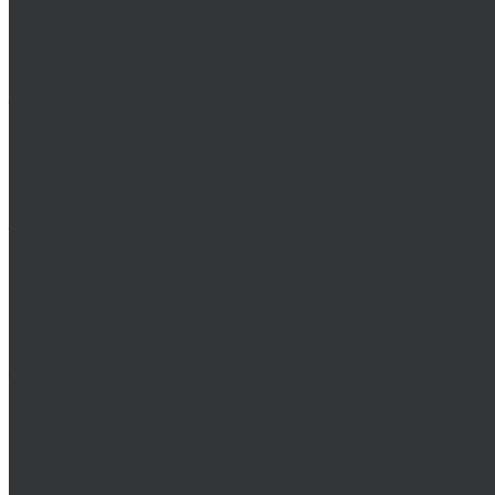
Клеи
Монтажные пены
Bosch
BSKT
Зенковки BSKT
Резьбофрезы BSKT
Сверла BSKT
Bucovice Tools
Воротки для метчиков Bucovice Tools
Воротки для плашек Bucovice Tools
Зенковки Bucovice Tools (Чехия)
Cobit
Dronco
FTools
GSR
H-Tools
Воротки H-TOOLS
Зенковки H-Tools
Коронки по металлу H-Tools
Kinex K-MET
Индикатор часового типа ИЧ
Интерфейс для передачи данных на ПК
Кронциркули