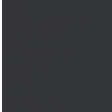
Wiha
Биты HEX
Биты HEX TR
Биты PH
Производство металлических изделий
Гибка металла
Лазерная резка черных и цветных металлов
Порошковая покраска
Компания
Статьи
Политика конфиденциальности
Оплата и доставка
Новости
Оплата и доставка
Контакты
...
Каталог товаров
Крепеж
Анкера
Болты
88933/ISO 4162
DIN 15237/ГОСТ 7811-7074
DIN 186/ГОСТ 13152-67
DIN 261/ISO 8992/ГОСТ 13152-67