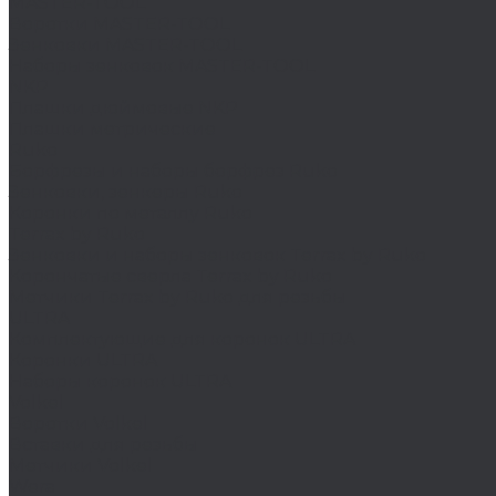
MASTER-TOOL
Воротки MASTER-TOOL
Зенковки MASTER-TOOL
Наборы зенковок MASTER-TOOL
NKP
Плашки дюймовые NKP
Плашки метрические
Ruko
Борфрезы и наборы борфрез Ruko
Зенковки, зенкеры Ruko
Коронки по металлу Ruko
Terrax by Ruko
Зенковки и наборы зенковок Terrax by Ruko
Корончатые сверла Terrax by Ruko
Метчики Terrax by Ruko для резьбы
ULTRA
Комплектующие для коронок ULTRA
Коронки ULTRA
Наборы коронок ULTRA
Volkel
Воротки Volkel
Вставки для резьбы
Метчики Volkel
Wera