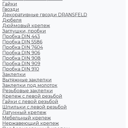
Гайки
Гвозди
Декоративные гвозди DRANSFELD
Дюбеля
Дюймовый крепеж
Заглушки, пробки
Пробка DIN 443
Пробка DIN 5586
Пробка DIN 7604
Пробка DIN 906
Пробка DIN 908
Пробка DIN 909
Пробка DIN 910
Заклепки
Вытяжные заклепки
Заклепки под молоток
Резьбовые заклепки
Крепеж с левой резьбой
Гайки с левой резьбой
Шпильки с левой резьбой
Латунный крепеж
Мебельный крепеж
Нержавеющий крепеж