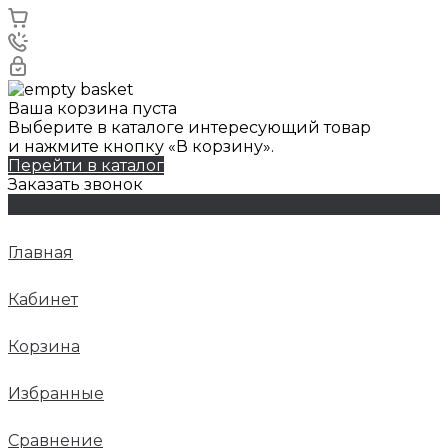
Ваша корзина пуста
Выберите в каталоге интересующий товар
и нажмите кнопку «В корзину».
Перейти в каталог
Заказать звонок
Главная
Кабинет
Корзина
Избранные
Сравнение