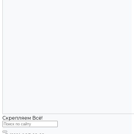
Скрепляем Всё!