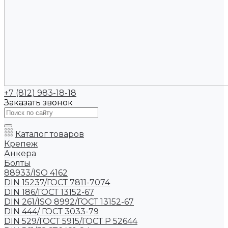
+7 (812) 983-18-18
Заказать звонок
Каталог товаров
Крепеж
Анкера
Болты
88933/ISO 4162
DIN 15237/ГОСТ 7811-7074
DIN 186/ГОСТ 13152-67
DIN 261/ISO 8992/ГОСТ 13152-67
DIN 444/ ГОСТ 3033-79
DIN 529/ГОСТ 5915/ГОСТ Р 52644