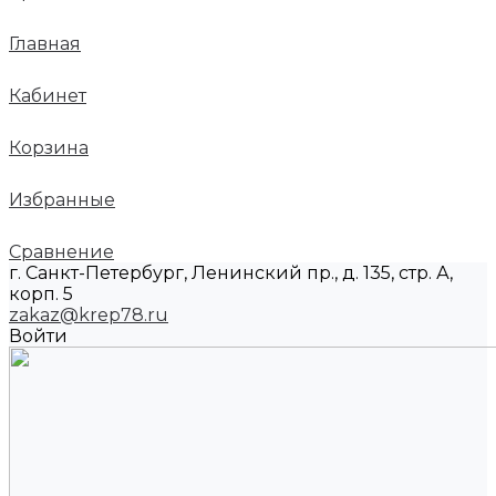
Главная
Кабинет
Корзина
Избранные
Сравнение
г. Санкт-Петербург, Ленинский пр., д. 135, стр. А,
корп. 5
zakaz@krep78.ru
Войти