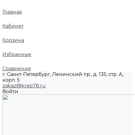
Главная
Кабинет
Корзина
Избранные
Сравнение
г. Санкт-Петербург, Ленинский пр., д. 135, стр. А,
корп. 5
zakaz@krep78.ru
Войти