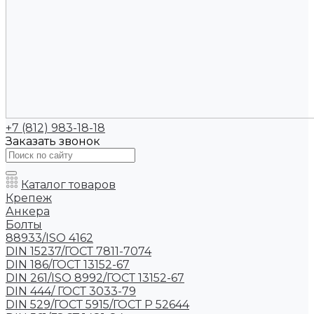
+7 (812) 983-18-18
Заказать звонок
Каталог товаров
Крепеж
Анкера
Болты
88933/ISO 4162
DIN 15237/ГОСТ 7811-7074
DIN 186/ГОСТ 13152-67
DIN 261/ISO 8992/ГОСТ 13152-67
DIN 444/ ГОСТ 3033-79
DIN 529/ГОСТ 5915/ГОСТ Р 52644