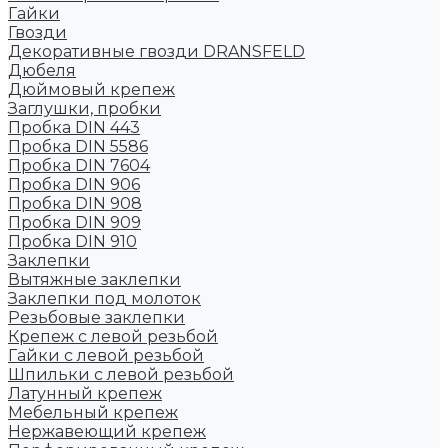
Гайки
Гвозди
Декоративные гвозди DRANSFELD
Дюбеля
Дюймовый крепеж
Заглушки, пробки
Пробка DIN 443
Пробка DIN 5586
Пробка DIN 7604
Пробка DIN 906
Пробка DIN 908
Пробка DIN 909
Пробка DIN 910
Заклепки
Вытяжные заклепки
Заклепки под молоток
Резьбовые заклепки
Крепеж с левой резьбой
Гайки с левой резьбой
Шпильки с левой резьбой
Латунный крепеж
Мебельный крепеж
Нержавеющий крепеж