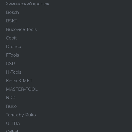
Химический крепеж
Bosch
BSKT
Bucovice Tools
Cobit
Dronco
FTools
GSR
H-Tools
Kinex K-MET
MASTER-TOOL
NKP
Ruko
Terrax by Ruko
ULTRA