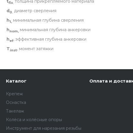
t
толщина прикрепляемого материала
fix
,
d
диаметр сверления
0
,
h
минимальная глубина сверления
1,
h
минимальная глубина анкеровки
nom,
h
, эффективная глубина анкеровки
ef
T
, момент затяжки
inst
Каталог
Оплата и достав
Крепеж
Оснастка
Такелаж
Колёса и колëсные опоры
Инструмент для нарезания резьбы