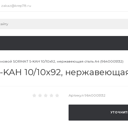
zakaz@krep78.ru
новой SORMAT S-KAH 10/10х92, нержавеющая сталь А4 (9640005132)
KAH 10/10х92, нержавеющая 
Артикул
9640005132
УТОЧНИТ