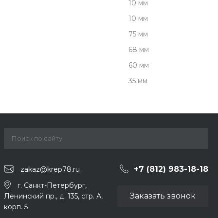
10 мм
10 мм
75 мм
68 мм
60 мм
35 мм
+7 (812) 983-18-18
zakaz@krep78.ru
г. Санкт-Петербург,
Заказать звонок
Ленинский пр., д. 135, стр. А,
корп. 5