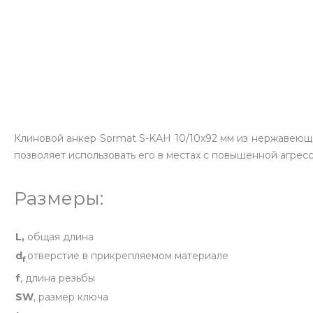
Клиновой анкер Sormat S-KAH 10/10х92 мм из нержавеюще
позволяет использовать его в местах с повышенной агре
Размеры:
L,
общая длина
d
отверстие в прикрепляемом материале
f
,
f
, длина резьбы
SW
, размер ключа