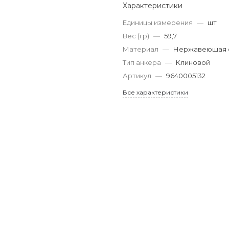
Характеристики
Единицы измерения
—
шт
Вес (гр)
—
59,7
Материал
—
Нержавеющая с
Тип анкера
—
Клиновой
Артикул
—
9640005132
Все характеристики