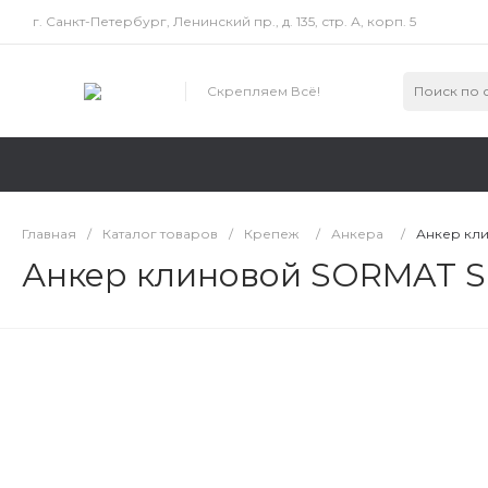
г. Санкт-Петербург, Ленинский пр., д. 135, стр. А, корп. 5
Скрепляем Всё!
Главная
/
Каталог товаров
/
Крепеж
/
Анкера
/
Анкер кли
Анкер клиновой SORMAT S-