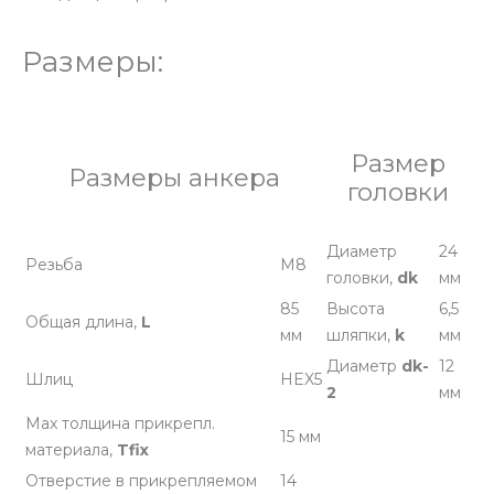
Размеры:
Размер
Размеры анкера
головки
Диаметр
24
Резьба
М8
головки,
dk
мм
85
Высота
6,5
Общая длина,
L
мм
шляпки,
k
мм
Диаметр
dk-
12
Шлиц
HEX5
2
мм
Max толщина прикрепл.
15 мм
материала,
Tfix
Отверстие в прикрепляемом
14