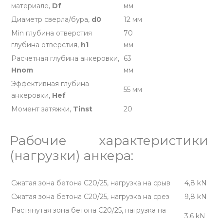
материале,
Df
мм
Диаметр сверла/бура,
d0
12 мм
Min глубина отверстия
70
глубина отверстия,
h1
мм
Расчетная глубина анкеровки,
63
Hnom
мм
Эффективная глубина
55 мм
анкеровки,
Hef
Момент затяжки,
Tinst
20
Рабочие характеристики
(нагрузки) анкера:
Сжатая зона бетона С20/25, нагрузка на срыв
4,8 kN
Сжатая зона бетона С20/25, нагрузка на срез
9,8 kN
Растянутая зона бетона С20/25, нагрузка на
3,6 kN