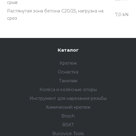
срыв
Растянутая зона бетона С20/25, нагрузка на
7,0 kN
срез
Каталог
Крепеж
Оснастка
Такелаж
Колёса и колëсные опоры
Инструмент для нарезания резьбы
Химический крепеж
Bosch
BSKT
Bucovice Tools