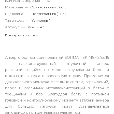
Единицы измерения
—
шт
Материал
—
Оцинкованная сталь
Вид шлица
—
Шестигранник (HEX)
Тип анкера
—
Усиленный
Артикул
—
9652055415
Все характеристики
Анкер с болтом оцинкованный SORMAT SK M8-12/55/15
– высоконагруженный втулочный анкер,
расклинивающийся по мере закручивания болта и
втягивания конуса в распорную втулку. Применяется
для сквозного монтажа фасадных систем, ограждений,
перил и различных металлоконструкций в бетон с
трещинами и без. Благодаря болту с потайной
головкой и контролируемому моменту затяжки анкера
для больших нагрузок могут устанавливаться
заподлицо с прикрепляемым элементом.