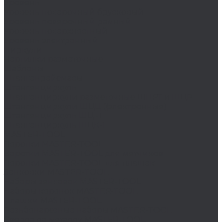
Уровень
Уровень поверочный брусковый
Уровень поверочный рамный
Уровень поверхностный
Уровень электронный
Циркули
Чертилки разметочные
Шаблоны
Штангенрейсмасы
Штангенциркуль
Штангенциркули разметочные ШЦРТ и ШЦР
Штангенциркули ШЦЦ ((электронные)
Штангенциркуль ШЦ -1
Штангенциркуль ШЦК-1
MASTER-TOOL
Воротки MASTER-TOOL
Воротки MASTER-TOOL для метчиков
Воротки MASTER-TOOL для плашек
Зенковки MASTER-TOOL
Наборы зенковок MASTER-TOOL
Наборы коронок MASTER-TOOL
Плашки MASTER-TOOL
Резьбонарезные наборы MASTER-TOOL
Сверла по металлу MASTER-TOOL