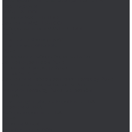
Интерфейс для передачи данных на ПК
Кронциркули
MASTER-TOOL
Воротки MASTER-TOOL
Зенковки MASTER-TOOL
Наборы зенковок MASTER-TOOL
NKP
Плашки дюймовые NKP
Плашки метрические
Ruko
Борфрезы и наборы борфрез Ruko
Зенковки, зенкеры Ruko
Коронки по металлу Ruko
Terrax by Ruko
Зенковки и наборы зенковок Terrax by Ruko
Корончатые сверла Terrax by Ruko
Метчики Terrax by Ruko для резьбы
ULTRA
Комплектующие для коронок ULTRA
Коронки ULTRA
Наборы коронок ULTRA
Volkel
Воротки Volkel
Вставки для резьбы