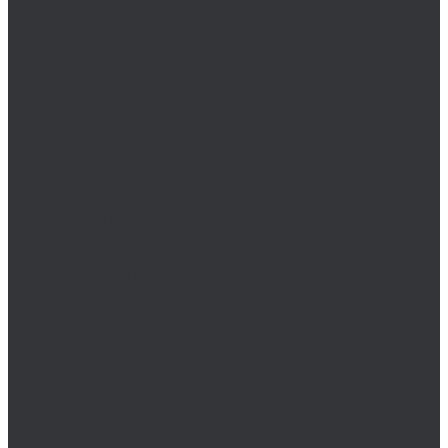
Комплектующие для коронок по металлу
Коронки биметаллические (Bi-Metall)
Коронки по металлу HSS-G
Коронки по металлу TCT
Наборы коронок по металлу
Пробойники
Сверла, наборы сверл
Наборы сверл
Наборы корончатых сверл
Наборы сверл (к/х) с коническим хвостовиком
Наборы сверл по металлу до 1000 Н/мм²
Наборы сверл по металлу до 1300 Н/мм²
Наборы сверл по металлу до 900 Н/мм²
Наборы ступенчатых и конусных сверл
Сверло двустороннее
Сверло для точечной сварки
Сверло для шуруповерта (HEX 1/4&quot;)
Сверло корончатое
Сверло с проточенным хвостовиком
Сверло спиральное (к/х)
Сверло спиральное (ц/х)
Сверло центровочное
Ступенчатые и конусные сверла
Конусные сверла