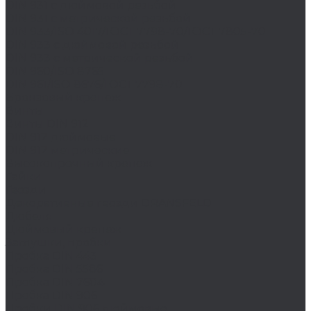
DIN 931 с дюймовой резьбой
DIN 931 с метрической резьбой
DIN 933/ISO 4017/ГОСТ 7798-70/ГОСТ 7805-70
DIN 933 с дюймовой резьбой
DIN 933 с метрической резьбой
DIN 960/ISO 8765
DIN 961/ISO 8676/ГОСТ 7798-70
Бронзовый крепеж
Винты
Винты DIN 912
DIN 912 дюймовые
DIN 912 метрические
Высокопрочный крепеж
Гайки
Гвозди
Декоративные гвозди DRANSFELD
Дюбеля
Дюймовый крепеж
Заглушки, пробки
Пробка DIN 443
Пробка DIN 5586
Пробка DIN 7604
Пробка DIN 906
Пробки DIN 906 дюймовые