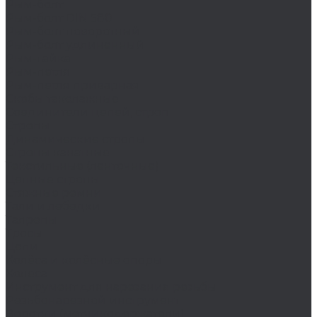
Рым-болт
Рым-болт DIN 580
Рым-болт поворотный
Рым-болт удлиненный
Рым-гайка
Рым-петля
Рым-петля приварная
Скобы такелажные
Соединители цепей, строп
Стропы
Динамические стропы
Стропы канатные
Текстильные (ленточные)
Цепные стропы
Стяжные ремни
Тали и лебедки
Талрепы
Тросы
Цепи
Колёса и колëсные опоры
Колеса
Инструмент для нарезания резьбы
Резьбонарезной инструмент
Воротки (метчикодержатели)