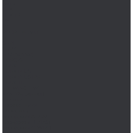
Биты
HEX
HEX TR
PH
PZ
RO (Robertson)
SL
SL/PH
SL/PZ
SP (Spanner)
TORQ-SET
TORX
TORX PLUS
TORX PLUS IPR
TORX TR
TRI-WING (TW)
XZN (12-гранная)
Головки
Переходники
Борфрезы
Бор-фрезы A (ZIA)
Бор-фрезы B (ZIAS)
Бор-фрезы C (WRC)