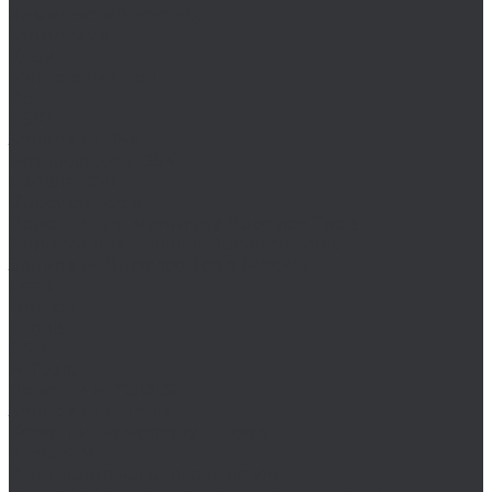
Химический крепеж
Герметики
Клеи
Монтажные пены
Bosch
BSKT
Зенковки BSKT
Резьбофрезы BSKT
Сверла BSKT
Bucovice Tools
Воротки для метчиков Bucovice Tools
Воротки для плашек Bucovice Tools
Зенковки Bucovice Tools (Чехия)
Cobit
Dronco
FTools
GSR
H-Tools
Воротки H-TOOLS
Зенковки H-Tools
Коронки по металлу H-Tools
Kinex K-MET
Индикатор часового типа ИЧ