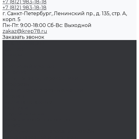
+7 (812) 983-18-18
+7 (812) 983-18-18
г. Санкт-Петербург, Ленинский пр., д. 135, стр. А,
корп. 5
Пн-Пт: 9:00-18:00 Cб-Вс: Выходной
zakaz@krep78.ru
Заказать звонок
Каталог товаров
Крепеж
Анкера
Болты
Бронзовый крепеж
Оснастка
Биты, головки, переходники
Борфрезы
Диски, круги отрезные, чашки
Такелаж
Блоки такелажные
Вертлюги
Другой такелаж
Колёса и колëсные опоры
Колеса
Инструмент для нарезания резьбы
Резьбонарезной инструмент