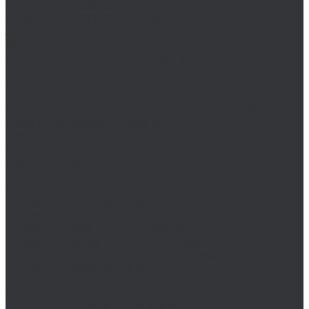
Воротки H-TOOLS для метчиков
Воротки H-TOOLS для плашек
Зенковки H-Tools
Коронки по металлу H-Tools
Метчики H-Tools для нарезания резьбы
Метчики H-Tools машинные
Метчики H-Tools ручные
Наборы метчиков H-Tools
Наборы H-Tools для восстановления резьбы
Наборы борфрез H-TOOLS
Наборы зенковок H-Tools
Наборы коронок H-Tools
Наборы сверл H-Tools
Плашки H-Tools
Сверла по металлу H-Tools
Сверла H-Tools двусторонние
Сверла H-Tools длинные
Сверла H-Tools для термосверления
Сверла H-Tools с коническим хвостовиком
Сверла H-Tools с уменьшенным хвостовиком
Сверла H-Tools стандартные
Фрезы H-Tools по металлу
Kinex K-MET
Индикатор часового типа ИЧ