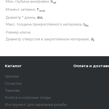
Мин. глубина анкеровки,
h
ef
Момент затяжки,
T
inst
Диаметр * длина,
dxL
Макс. толщина прикрепляемого материала,
t
fix
Размер ключа
Диаметр отверстия в закрепляемом материале,
d
f
Каталог
Оплата и достав
Крепеж
Оснастка
Такелаж
Колёса и колëсные опоры
Инструмент для нарезания резьбы