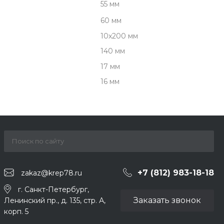
55 мм
60 мм
10х200 мм
140 мм
17 мм
16 мм
+7 (812) 983-18-18
zakaz@krep78.ru
г. Санкт-Петербург,
Заказать звонок
Ленинский пр., д. 135, стр. А,
корп. 5