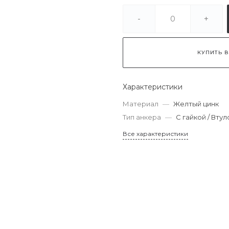
-
+
КУПИТЬ В
Характеристики
Материал
—
Желтый цинк
Тип анкера
—
С гайкой / Вту
Все характеристики