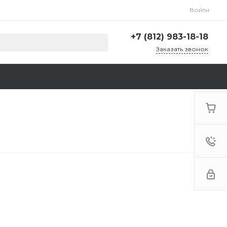
Войти
+7 (812) 983-18-18
Заказать звонок
+7 (812) 983-18-18
г. Санкт-Петербург,
Ленинский пр., д. 135,
стр. А, корп. 5
Пн-Пт: 9:00-18:00 Cб-Вс:
Выходной
zakaz@krep78.ru