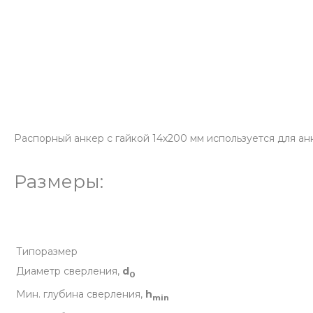
Распорный анкер с гайкой 14х200 мм используется для анк
Размеры:
Типоразмер
Диаметр сверления,
d
0
Мин. глубина сверления,
h
min