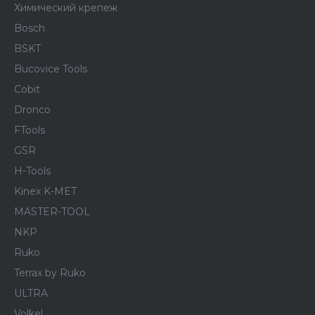
Химический крепеж
Bosch
BSKT
Bucovice Tools
Cobit
Dronco
FTools
GSR
H-Tools
Kinex K-MET
MASTER-TOOL
NKP
Ruko
Terrax by Ruko
ULTRA
Volkel