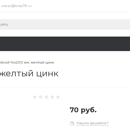
zakaz@krep78.ru
айкой 14х200 мм, желтый цинк
 желтый цинк
70 руб.
Нашли дешевле?