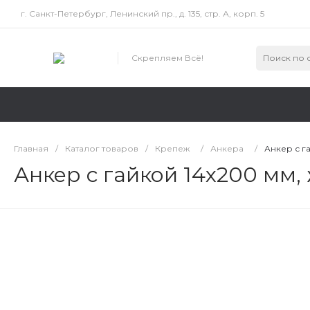
г. Санкт-Петербург, Ленинский пр., д. 135, стр. А, корп. 5
Скрепляем Всё!
Главная
/
Каталог товаров
/
Крепеж
/
Анкера
/
Анкер с г
Анкер с гайкой 14х200 мм,