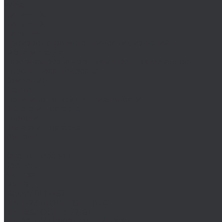
Wiha
Биты HEX
Биты HEX TR
Биты PH
Производство металлических изделий
Гибка металла
Лазерная резка черных и цветных металлов
Порошковая покраска
Компания
Статьи
Политика конфиденциальности
Оплата и доставка
Новости
Оплата и доставка
Контакты
...
Каталог товаров
Крепеж
Анкера
Болты
88933/ISO 4162
DIN 15237/ГОСТ 7811-7074
DIN 186/ГОСТ 13152-67
DIN 261/ISO 8992/ГОСТ 13152-67