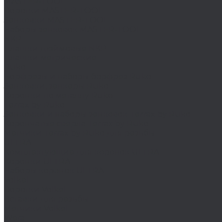
MASTER-TOOL
Воротки MASTER-TOOL
Зенковки MASTER-TOOL
Наборы зенковок MASTER-TOOL
NKP
Плашки дюймовые NKP
Плашки метрические
Ruko
Борфрезы и наборы борфрез Ruko
Зенковки, зенкеры Ruko
Коронки по металлу Ruko
Terrax by Ruko
Зенковки и наборы зенковок Terrax by Ruko
Корончатые сверла Terrax by Ruko
Метчики Terrax by Ruko для резьбы
ULTRA
Комплектующие для коронок ULTRA
Коронки ULTRA
Наборы коронок ULTRA
Volkel
Воротки Volkel
Вставки для резьбы
Метчики Volkel
Wera