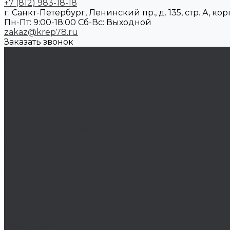
+7 (812) 983-18-18
г. Санкт-Петербург, Ленинский пр., д. 135, стр. А, корп
Пн-Пт: 9:00-18:00 Cб-Вс: Выходной
zakaz@krep78.ru
Заказать звонок
Каталог товаров
Крепеж
Анкера
Болты
Бронзовый крепеж
Оснастка
Биты, головки, переходники
Борфрезы
Диски, круги отрезные, чашки
Такелаж
Блоки такелажные
Вертлюги
Другой такелаж
Колёса и колëсные опоры
Колеса
Инструмент для нарезания резьбы
Резьбонарезной инструмент
Химический крепеж
Герметики