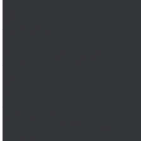
Клеи
Монтажные пены
Bosch
BSKT
Зенковки BSKT
Резьбофрезы BSKT
Сверла BSKT
Bucovice Tools
Воротки для метчиков Bucovice Tools
Воротки для плашек Bucovice Tools
Зенковки Bucovice Tools (Чехия)
Cobit
Dronco
FTools
GSR
H-Tools
Воротки H-TOOLS
Зенковки H-Tools
Коронки по металлу H-Tools
Kinex K-MET
Индикатор часового типа ИЧ
Интерфейс для передачи данных на ПК
Кронциркули