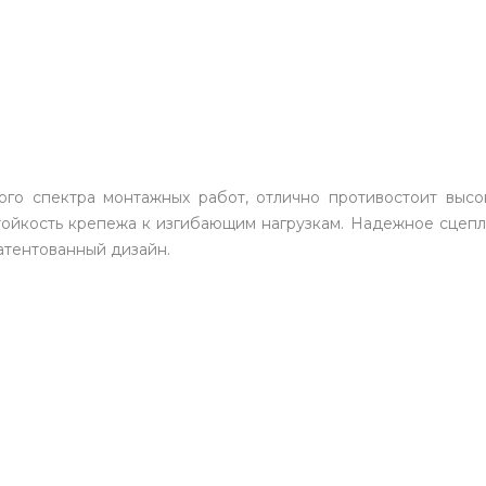
ого спектра монтажных работ, отлично противостоит высо
йкость крепежа к изгибающим нагрузкам. Надежное сцепле
атентованный дизайн.