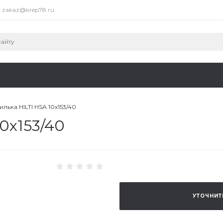
zakaz@krep78.ru
лька HILTI HSA 10х153/40
0х153/40
УТОЧНИТ