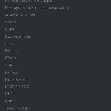
Колёса и колëсные опоры
Инструмент для нарезания резьбы
Химический крепеж
Bosch
BSKT
Bucovice Tools
Cobit
Dronco
FTools
GSR
H-Tools
Kinex K-MET
MASTER-TOOL
NKP
Ruko
Terrax by Ruko