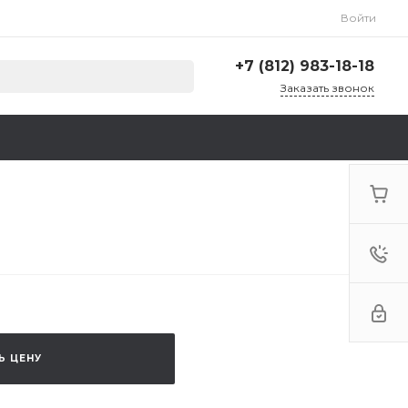
Войти
+7 (812) 983-18-18
Заказать звонок
+7 (812) 983-18-18
г. Санкт-Петербург,
Ленинский пр., д. 135,
стр. А, корп. 5
Пн-Пт: 9:00-18:00 Cб-Вс:
Выходной
zakaz@krep78.ru
Ь ЦЕНУ