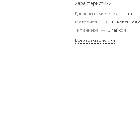
Характеристики
Единицы измерения
—
шт
Материал
—
Оцинкованная 
Тип анкера
—
С гайкой
Все характеристики