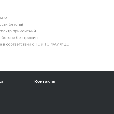
омки
ости бетона)
спектр применений
в бетоне без трещин
а в соответствии с ТС и ТО ФАУ ФЦС
ка
Контакты