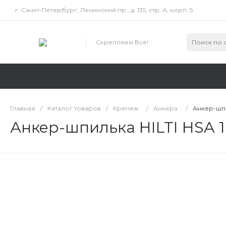
г. Санкт-Петербург, Ленинский пр., д. 135, стр. А, корп. 5
Скрепляем Всё!
Главная
/
Каталог товаров
/
Крепеж
/
Анкера
/
Анкер-шпи
Анкер-шпилька HILTI HSA 1