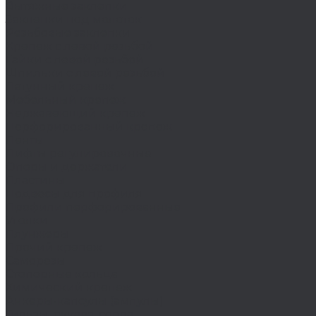
Вытяжные заклепки
Заклепки под молоток
Резьбовые заклепки
Крепеж с левой резьбой
Гайки с левой резьбой
Шпильки с левой резьбой
Латунный крепеж
Мебельный крепеж
Нержавеющий крепеж
Перфорированный крепеж
Ленты
Лифты регулировочные
Опоры и держатели
Пластины
Подвесы для профиля
Профили перфорированные
Уголки
Плунжеры
Прочий крепеж
Саморезы
Стопорные кольца
Химический крепеж
Анкеры-капсулы (ампулы)
Гильзы, рукава, сопла