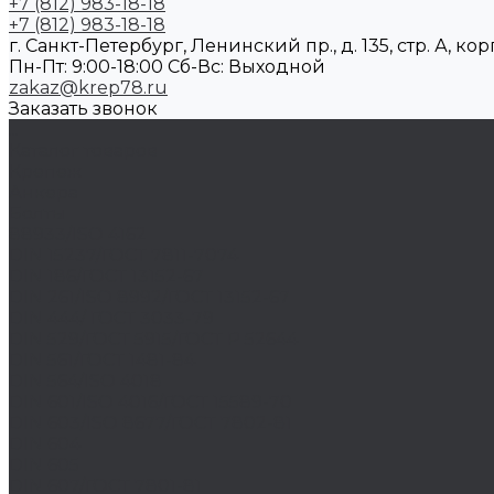
+7 (812) 983-18-18
+7 (812) 983-18-18
г. Санкт-Петербург, Ленинский пр., д. 135, стр. А, корп
Пн-Пт: 9:00-18:00 Cб-Вс: Выходной
zakaz@krep78.ru
Заказать звонок
...
Каталог товаров
Крепеж
Анкера
Болты
88933/ISO 4162
DIN 15237/ГОСТ 7811-7074
DIN 186/ГОСТ 13152-67
DIN 261/ISO 8992/ГОСТ 13152-67
DIN 444/ ГОСТ 3033-79
DIN 529/ГОСТ 5915/ГОСТ Р 52644
DIN 561/ГОСТ 1481-84
DIN 564/ISO 4018
DIN 601/ISO 4016/ГОСТ 15589-70
DIN 603/ISO 8677/ГОСТ 7802-81
DIN 604
DIN 605
DIN 607/ГОСТ 7801-81