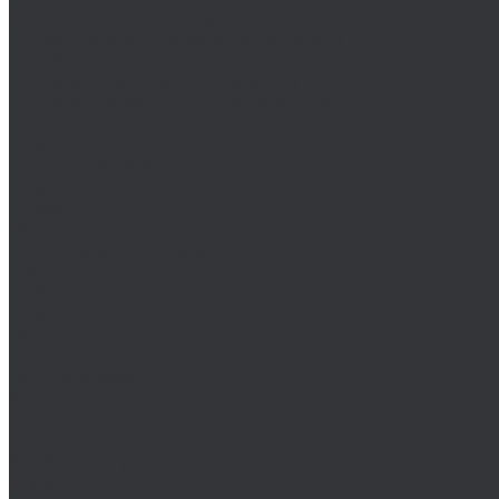
Инжекционная масса
Шпильки для химических анкеров
Шайбы
DIN 2093 (шайбы тарельчатые)
DIN 988 (шайбы регулировочные)
Шплинты
Шпонки
Шпоночная сталь
Штанги, шпильки резьбовые
Штифты
Оснастка
Биты, головки, переходники
Биты
HEX
HEX TR
PH
PZ
RO (Robertson)
SL
SL/PH
SL/PZ
SP (Spanner)
TORQ-SET