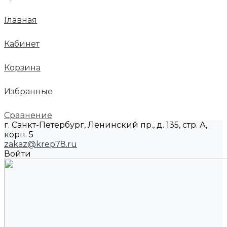
Главная
Кабинет
Корзина
Избранные
Сравнение
г. Санкт-Петербург, Ленинский пр., д. 135, стр. А,
корп. 5
zakaz@krep78.ru
Войти