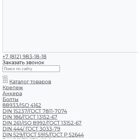
+7 (812) 983-18-18
Заказать звонок
Каталог товаров
Крепеж
Анкера
Болты
88933/ISO 4162
DIN 15237/ГОСТ 7811-7074
DIN 186/ГОСТ 13152-67
DIN 261/ISO 8992/ГОСТ 13152-67
DIN 444/ ГОСТ 3033-79
DIN 529/ГОСТ 5915/ГОСТ Р 52644