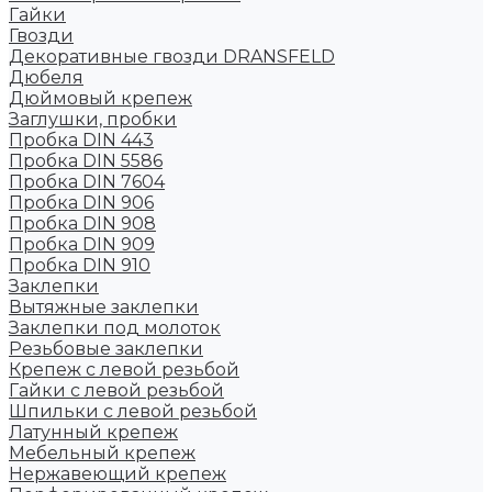
Гайки
Гвозди
Декоративные гвозди DRANSFELD
Дюбеля
Дюймовый крепеж
Заглушки, пробки
Пробка DIN 443
Пробка DIN 5586
Пробка DIN 7604
Пробка DIN 906
Пробка DIN 908
Пробка DIN 909
Пробка DIN 910
Заклепки
Вытяжные заклепки
Заклепки под молоток
Резьбовые заклепки
Крепеж с левой резьбой
Гайки с левой резьбой
Шпильки с левой резьбой
Латунный крепеж
Мебельный крепеж
Нержавеющий крепеж