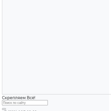
Скрепляем Всё!