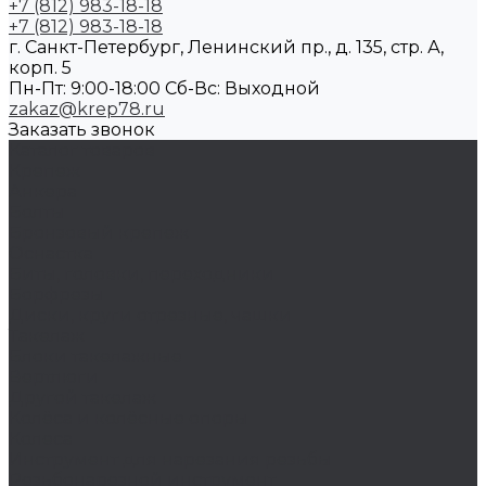
+7 (812) 983-18-18
+7 (812) 983-18-18
г. Санкт-Петербург, Ленинский пр., д. 135, стр. А,
корп. 5
Пн-Пт: 9:00-18:00 Cб-Вс: Выходной
zakaz@krep78.ru
Заказать звонок
Каталог товаров
Крепеж
Анкера
Болты
Бронзовый крепеж
Оснастка
Биты, головки, переходники
Борфрезы
Диски, круги отрезные, чашки
Такелаж
Блоки такелажные
Вертлюги
Другой такелаж
Колёса и колëсные опоры
Колеса
Инструмент для нарезания резьбы
Резьбонарезной инструмент