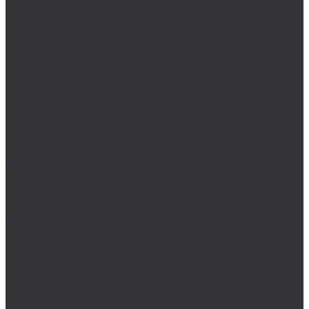
Химический крепеж
Герметики
Клеи
Монтажные пены
Bosch
BSKT
Зенковки BSKT
Резьбофрезы BSKT
Сверла BSKT
Bucovice Tools
Воротки для метчиков Bucovice Tools
Воротки для плашек Bucovice Tools
Зенковки Bucovice Tools (Чехия)
Cobit
Dronco
FTools
GSR
H-Tools
Воротки H-TOOLS
Зенковки H-Tools
Коронки по металлу H-Tools
Kinex K-MET
Индикатор часового типа ИЧ