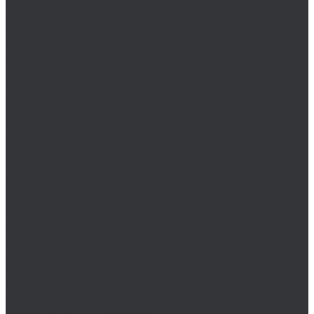
Рым-болт
Рым-болт DIN 580
Рым-болт поворотный
Рым-болт удлиненный
Рым-гайка
Рым-петля
Рым-петля приварная
Скобы такелажные
Соединители цепей, строп
Стропы
Динамические стропы
Стропы канатные
Текстильные (ленточные)
Цепные стропы
Стяжные ремни
Тали и лебедки
Талрепы
Тросы
Цепи
Колёса и колëсные опоры
Колеса
Инструмент для нарезания резьбы
Резьбонарезной инструмент
Воротки (метчикодержатели)