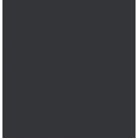
Опоры и держатели
Пластины
Подвесы для профиля
Профили перфорированные
Уголки
Плунжеры
Прочий крепеж
Саморезы
Стопорные кольца
Химический крепеж
Анкеры-капсулы (ампулы)
Гильзы, рукава, сопла
Инжекционная масса
Шпильки для химических анкеров
Шайбы
DIN 2093 (шайбы тарельчатые)
DIN 988 (шайбы регулировочные)
Шплинты
Шпонки
Шпоночная сталь
Штанги, шпильки резьбовые
Штифты
Оснастка
Биты, головки, переходники