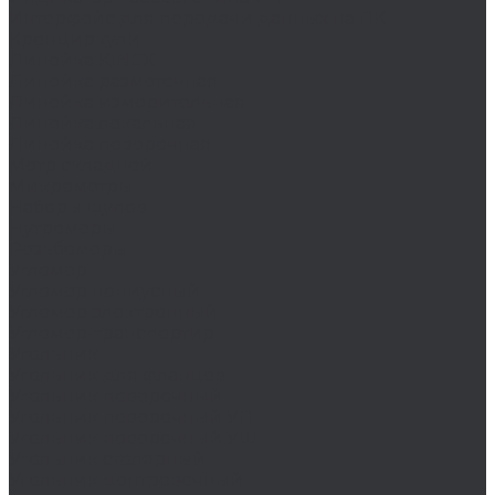
Интерфейс для передачи данных на ПК
Кронциркули
Линейка KINEX
Линейка разметочная
Линейка измерительная
Линейка лекальная
Линейка поверочная
Метр складной
Микрометры
Наборы щупов
Нутромеры
Резьбомеры
Угломер
Угломер нониусный
Угломер электронный
Угломер-транспортир
Угольник
Угольник для фланцев
Угольник поверочный
Угольник поверочный УП
Угольник поверочный УШ
Угольник столярный
Угольник центровочный