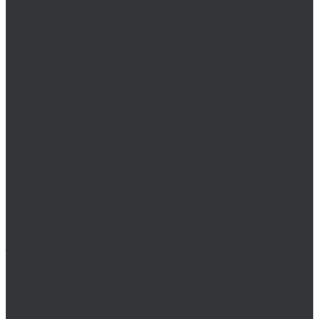
Уровень
Уровень поверочный брусковый
Уровень поверочный рамный
Уровень поверхностный
Уровень электронный
Циркули
Чертилки разметочные
Шаблоны
Штангенрейсмасы
Штангенциркуль
Штангенциркули разметочные ШЦРТ и ШЦР
Штангенциркули ШЦЦ ((электронные)
Штангенциркуль ШЦ -1
Штангенциркуль ШЦК-1
MASTER-TOOL
Воротки MASTER-TOOL
Воротки MASTER-TOOL для метчиков
Воротки MASTER-TOOL для плашек
Зенковки MASTER-TOOL
Наборы зенковок MASTER-TOOL
Наборы коронок MASTER-TOOL
Плашки MASTER-TOOL
Резьбонарезные наборы MASTER-TOOL
Сверла по металлу MASTER-TOOL