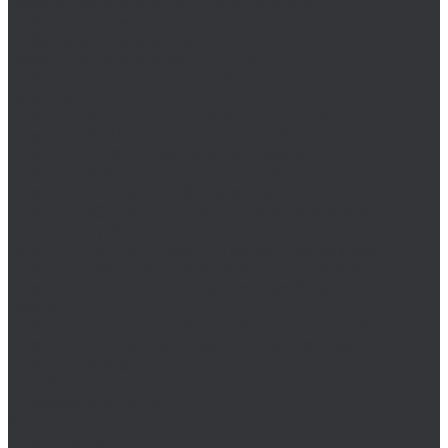
Наборы метчиков для шуруповерта
Наборы метчиков и плашек
Наборы метчиков комплектных
Наборы метчиков машинных
Наборы плашек для резьбы
Плашка
Плашки BSF для мелкой резьбы Витворта
Плашки BSW для крупной резьбы Витворта
Плашки G (BSP) для трубной резьбы
Плашки M/MF для метрической резьбы
Плашки NPT для трубной резьбы
Плашки PG для электротехнической резьбы
Плашки R (BSPT) для конической резьбы
Плашки UN для унифицированной резьбы
Плашки UNC для дюймовой крупной резьбы
Плашки UNEF для дюймовой особо мелкой
резьбы
Плашки UNF для дюймовой мелкой резьбы
Плашки UNS для микрофонных штативов
Плашкодержатель
Резьбофреза
Резьбофрезы M/MF
Удлинитель для метчиков
Химический крепеж