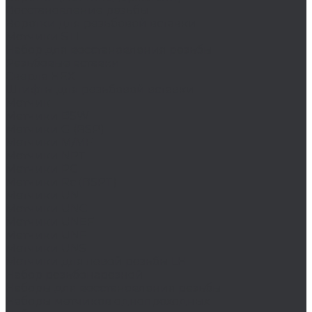
Восстановление резьбы
Воротки для резьбовой вставки
Метчики STI
Набор для восстановления резьбы
Резьбовые вставки
Сверла HEX
Штифты для резьбовой вставки
Метчик
Метчики BSW
Метчики G (BSP)
Метчики M/MF
Метчики NPT
Метчики PG
Метчики Rc (BSPT)
Метчики UN
Метчики UNC
Метчики UNEF
Метчики UNF
Метчики UNS
Метчики для левой резьбы LH
Набор резьбонарезной
Наборы для восстановления резьбы
Наборы метчиков однопроходных