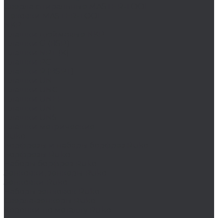
Сверла спиральные MASTER-TOOL
Цековки MASTER-TOOL
NKP
Плашки дюймовые NKP
Плашки G (BSP)
Плашки NPT (K)
Плашки PG
Плашки R (BSPT)
Плашки UN
Плашки UNC
Плашки UNEF
Плашки UNF
Плашки UNS
Плашки метрические
Ruko
Борфрезы и наборы борфрез Ruko
Борфрезы Ruko
Наборы борфрез Ruko
Зенковки, зенкеры Ruko
Зенковки Ruko
Наборы зенковок Ruko
Сверла-зенкеры Ruko
Коронки по металлу Ruko