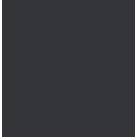
Интерфейс для передачи данных на ПК
Кронциркули
MASTER-TOOL
Воротки MASTER-TOOL
Зенковки MASTER-TOOL
Наборы зенковок MASTER-TOOL
NKP
Плашки дюймовые NKP
Плашки метрические
Ruko
Борфрезы и наборы борфрез Ruko
Зенковки, зенкеры Ruko
Коронки по металлу Ruko
Terrax by Ruko
Зенковки и наборы зенковок Terrax by Ruko
Корончатые сверла Terrax by Ruko
Метчики Terrax by Ruko для резьбы
ULTRA
Комплектующие для коронок ULTRA
Коронки ULTRA
Наборы коронок ULTRA
Volkel
Воротки Volkel
Вставки для резьбы