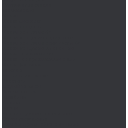
Ступенчатые сверла
Термосверло
Фрезы
Фреза дисковая
Фреза концевая
Фрезы концевые 4z
Фрезы концевые радиусные
Фрезы концевые с радиусом 4z
Фрезы концевые шпоночные
Фреза по алюминию
Фреза по нержавеющей стали
Фреза фасочная
Такелаж
Блоки такелажные
Вертлюги
Другой такелаж
Зажимы троса
Карабины
Кольца
Коуши
Крюки грузовые, такелажные
Обухи такелажные
Рым болт, рым гайка, рым петля