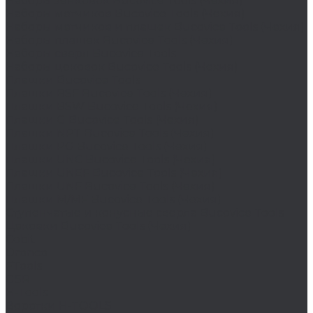
Наборы зенковок Bucovice Tools (Чехия)
Наборы метчиков Bucovice Tools (Чехия)
Наборы метчиков и плашек Bucovice Tools (Чехия)
Наборы плашек Bucovice Tools (Чехия)
Наборы сверл Bucovice Tools
Наборы цековок Bucovice Tools (Чехия)
Плашки Bucovice Tools
Плашки BSF Bucovice Tools (Чехия)
Плашки BSW Bucovice Tools (Чехия)
Плашки G Bucovice Tools (Чехия)
Плашки NPT Bucovice Tools (Чехия)
Плашки PG Bucovice Tools (Чехия)
Плашки UNC Bucovice Tools (Чехия)
Плашки UNEF Bucovice Tools (Чехия)
Плашки UNF Bucovice Tools (Чехия)
Плашки М/MF Bucovice Tools (Чехия)
Ступенчатые и конусные сверла Bucovice Tools
Цековки Bucovice Tools (Чехия)
Cobit
Dronco
FTools
GSR
H-Tools
Воротки H-TOOLS