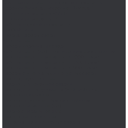
Комплектующие для коронок по металлу
Коронки биметаллические (Bi-Metall)
Коронки по металлу HSS-G
Коронки по металлу TCT
Наборы коронок по металлу
Пробойники
Сверла, наборы сверл
Наборы сверл
Наборы корончатых сверл
Наборы сверл (к/х) с коническим хвостовиком
Наборы сверл по металлу до 1000 Н/мм²
Наборы сверл по металлу до 1300 Н/мм²
Наборы сверл по металлу до 900 Н/мм²
Наборы ступенчатых и конусных сверл
Сверло двустороннее
Сверло для точечной сварки
Сверло для шуруповерта (HEX 1/4&quot;)
Сверло корончатое
Сверло с проточенным хвостовиком
Сверло спиральное (к/х)
Сверло спиральное (ц/х)
Сверло центровочное
Ступенчатые и конусные сверла
Конусные сверла