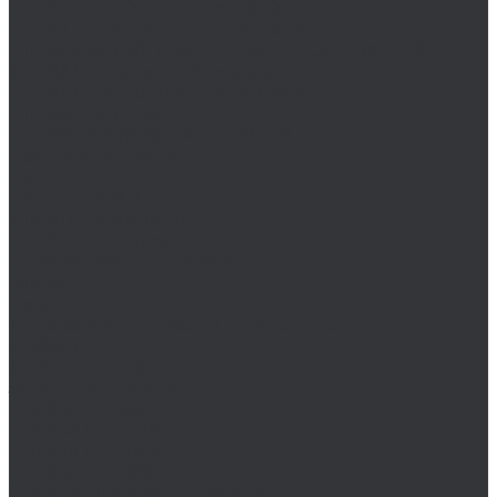
DIN 931 с дюймовой резьбой
DIN 931 с метрической резьбой
DIN 933/ISO 4017/ГОСТ 7798-70/ГОСТ 7805-70
DIN 933 с дюймовой резьбой
DIN 933 с метрической резьбой
DIN 960/ISO 8765
DIN 961/ISO 8676/ГОСТ 7798-70
Бронзовый крепеж
Винты
Винты DIN 912
DIN 912 дюймовые
DIN 912 метрические
Высокопрочный крепеж
Гайки
Гвозди
Декоративные гвозди DRANSFELD
Дюбеля
Дюймовый крепеж
Заглушки, пробки
Пробка DIN 443
Пробка DIN 5586
Пробка DIN 7604
Пробка DIN 906
Пробки DIN 906 дюймовые