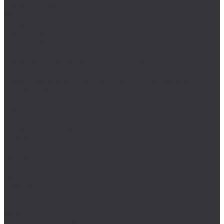
Метчики Volkel
Wera
Wiha
Биты HEX
Биты HEX TR
Биты PH
Производство металлических изделий
Гибка металла
Лазерная резка черных и цветных металлов
Порошковая покраска
Компания
Статьи
Политика конфиденциальности
Оплата и доставка
Новости
Оплата и доставка
Контакты
...
Каталог товаров
Крепеж
Анкера
Болты
88933/ISO 4162
DIN 15237/ГОСТ 7811-7074