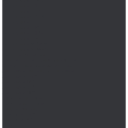
Бор-фрезы D (KUD)
Бор-фрезы E (ERE)
Бор-фрезы F (RBF)
Бор-фрезы G (SPG)
Бор-фрезы H (FLH)
Бор-фрезы J (KSJ)
Бор-фрезы K (KSK)
Бор-фрезы L (KEL)
Бор-фрезы M (SKM)
Бор-фрезы N (WKN)
Наборы бор-фрез
Диски, круги отрезные, чашки
Круги отрезные и зачистные
Зенковки (зенкеры), цековки
Зенковки 120°
Зенковки 60°
Зенковки 75°
Зенковки 90°
Наборы цековок
Наборы зенковок
Сверло-зенкер
Цековки 180°
Цековки 90°
Коронки