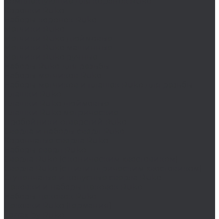
Комплектующие для коронок Ruko
Коронки Ruko
Наборы коронок Ruko
Метчики Ruko
Метчики Ruko дюймовые
Метчики Ruko машинные
Метчики Ruko ручные
Наборы Ruko для резьбы
Наборы метчиков Ruko
Наборы метчиков и плашек Ruko для резьбы
Плашки Ruko
Плашки Ruko дюймовые
Плашки Ruko метрические
Пробойники отверстий Ruko
Сверла и наборы сверл Ruko
Корончатые сверла Ruko
Наборы сверл Ruko
Сверла Ruko (с коническим хвостовиком)
Сверла Ruko (с цилиндрическим хвостовиком)
Ступенчатые и конусные сверла Ruko
Цековки и наборы цековок Ruko
Наборы цековок Ruko
Цековки Ruko (Германия)
Terrax by Ruko