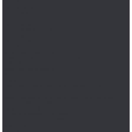
Биты SL/PZ
Биты SPANNER
Биты TORQ-SET
Биты TORX
Биты TORX PLUS
Биты TORX PLUS IPR
Биты TORX TR
Биты TRI-WING
Биты XZN
Ключ шестигранный
Наборы шестигранных ключей
Набор бит
Насадка для отверток
Отвертки
Разное
Производство металлических изделий
Гибка металла
Лазерная резка черных и цветных металлов
Порошковая покраска
Сварочные работы
Слесарно-сборочные работы
Токарно-фрезерные работы
Компания
Статьи