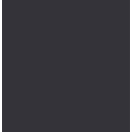
Биты
HEX
HEX TR
PH
PZ
RO (Robertson)
SL
SL/PH
SL/PZ
SP (Spanner)
TORQ-SET
TORX
TORX PLUS
TORX PLUS IPR
TORX TR
TRI-WING (TW)
XZN (12-гранная)
Головки
Переходники
Борфрезы
Бор-фрезы A (ZIA)
Бор-фрезы B (ZIAS)
Бор-фрезы C (WRC)