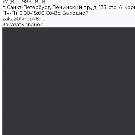
+7 (812) 983-18-18
г. Санкт-Петербург, Ленинский пр., д. 135, стр. А, корп
Пн-Пт: 9:00-18:00 Cб-Вс: Выходной
zakaz@krep78.ru
Заказать звонок
Каталог товаров
Крепеж
Анкера
Болты
Бронзовый крепеж
Оснастка
Биты, головки, переходники
Борфрезы
Диски, круги отрезные, чашки
Такелаж
Блоки такелажные
Вертлюги
Другой такелаж
Колёса и колëсные опоры
Колеса
Инструмент для нарезания резьбы
Резьбонарезной инструмент
Химический крепеж
Герметики