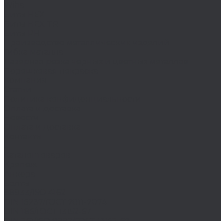
Wiha
Биты HEX
Биты HEX TR
Биты PH
Производство металлических изделий
Гибка металла
Лазерная резка черных и цветных металлов
Порошковая покраска
Компания
Статьи
Политика конфиденциальности
Оплата и доставка
Новости
Оплата и доставка
Контакты
...
Каталог товаров
Крепеж
Анкера
Болты
88933/ISO 4162
DIN 15237/ГОСТ 7811-7074
DIN 186/ГОСТ 13152-67
DIN 261/ISO 8992/ГОСТ 13152-67