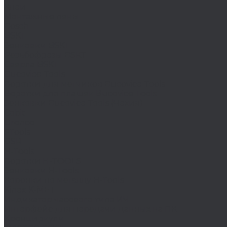
Клеи
Монтажные пены
Bosch
BSKT
Зенковки BSKT
Резьбофрезы BSKT
Сверла BSKT
Bucovice Tools
Воротки для метчиков Bucovice Tools
Воротки для плашек Bucovice Tools
Зенковки Bucovice Tools (Чехия)
Cobit
Dronco
FTools
GSR
H-Tools
Воротки H-TOOLS
Зенковки H-Tools
Коронки по металлу H-Tools
Kinex K-MET
Индикатор часового типа ИЧ
Интерфейс для передачи данных на ПК
Кронциркули