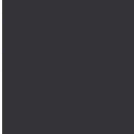
MASTER-TOOL
Воротки MASTER-TOOL
Зенковки MASTER-TOOL
Наборы зенковок MASTER-TOOL
NKP
Плашки дюймовые NKP
Плашки метрические
Ruko
Борфрезы и наборы борфрез Ruko
Зенковки, зенкеры Ruko
Коронки по металлу Ruko
Terrax by Ruko
Зенковки и наборы зенковок Terrax by Ruko
Корончатые сверла Terrax by Ruko
Метчики Terrax by Ruko для резьбы
ULTRA
Комплектующие для коронок ULTRA
Коронки ULTRA
Наборы коронок ULTRA
Volkel
Воротки Volkel
Вставки для резьбы
Метчики Volkel
Wera