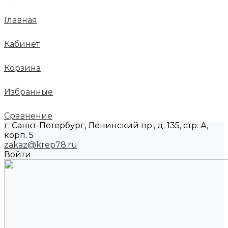
Главная
Кабинет
Корзина
Избранные
Сравнение
г. Санкт-Петербург, Ленинский пр., д. 135, стр. А,
корп. 5
zakaz@krep78.ru
Войти