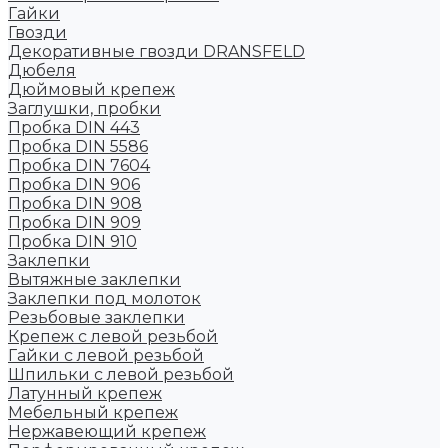
Гайки
Гвозди
Декоративные гвозди DRANSFELD
Дюбеля
Дюймовый крепеж
Заглушки, пробки
Пробка DIN 443
Пробка DIN 5586
Пробка DIN 7604
Пробка DIN 906
Пробка DIN 908
Пробка DIN 909
Пробка DIN 910
Заклепки
Вытяжные заклепки
Заклепки под молоток
Резьбовые заклепки
Крепеж с левой резьбой
Гайки с левой резьбой
Шпильки с левой резьбой
Латунный крепеж
Мебельный крепеж
Нержавеющий крепеж