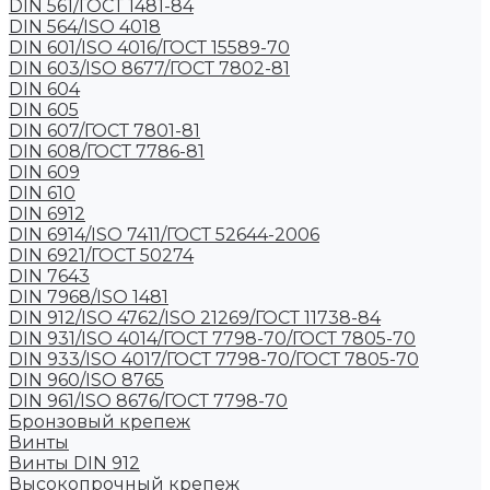
DIN 561/ГОСТ 1481-84
DIN 564/ISO 4018
DIN 601/ISO 4016/ГОСТ 15589-70
DIN 603/ISO 8677/ГОСТ 7802-81
DIN 604
DIN 605
DIN 607/ГОСТ 7801-81
DIN 608/ГОСТ 7786-81
DIN 609
DIN 610
DIN 6912
DIN 6914/ISO 7411/ГОСТ 52644-2006
DIN 6921/ГОСТ 50274
DIN 7643
DIN 7968/ISO 1481
DIN 912/ISO 4762/ISO 21269/ГОСТ 11738-84
DIN 931/ISO 4014/ГОСТ 7798-70/ГОСТ 7805-70
DIN 933/ISO 4017/ГОСТ 7798-70/ГОСТ 7805-70
DIN 960/ISO 8765
DIN 961/ISO 8676/ГОСТ 7798-70
Бронзовый крепеж
Винты
Винты DIN 912
Высокопрочный крепеж