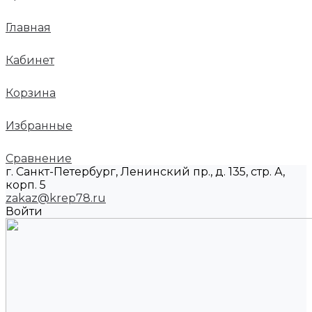
Главная
Кабинет
Корзина
Избранные
Сравнение
г. Санкт-Петербург, Ленинский пр., д. 135, стр. А,
корп. 5
zakaz@krep78.ru
Войти