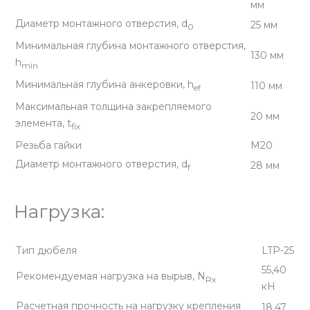
мм
Диаметр монтажного отверстия, d
25 мм
0
Минимальная глубина монтажного отверстия,
130 мм
h
min
Минимальная глубина анкеровки, h
110 мм
ef
Максимальная толщина закрепляемого
20 мм
элемента, t
fix
Резьба гайки
М20
Диаметр монтажного отверстия, d
28 мм
f
Нагрузка:
Тип дюбеля
LTP-25
55,40
Рекомендуемая нагрузка на вырыв, N
Rx
кН
Расчетная прочность на нагрузку крепления
18,47