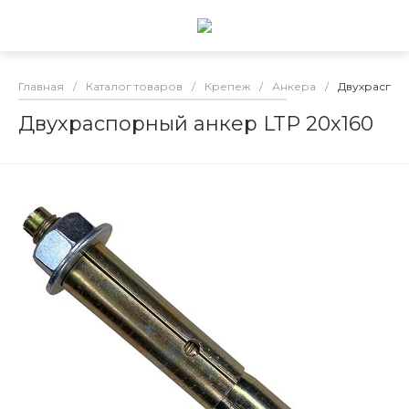
Главная
/
Каталог товаров
/
Крепеж
/
Анкера
/
Двухраспор
Двухраспорный анкер LTP 20х160