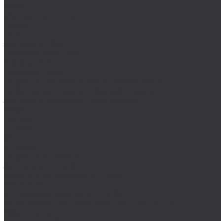
Клеи
Монтажные пены
Bosch
BSKT
Зенковки BSKT
Резьбофрезы BSKT
Сверла BSKT
Bucovice Tools
Воротки для метчиков Bucovice Tools
Воротки для плашек Bucovice Tools
Зенковки Bucovice Tools (Чехия)
Cobit
Dronco
FTools
GSR
H-Tools
Воротки H-TOOLS
Зенковки H-Tools
Коронки по металлу H-Tools
Kinex K-MET
Индикатор часового типа ИЧ
Интерфейс для передачи данных на ПК
Кронциркули