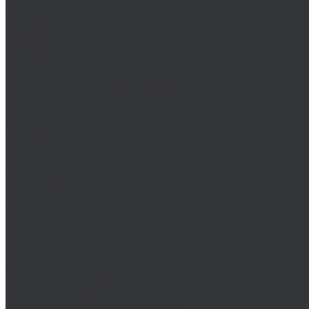
Wiha
Биты HEX
Биты HEX TR
Биты PH
Производство металлических изделий
Гибка металла
Лазерная резка черных и цветных металлов
Порошковая покраска
Компания
Статьи
Политика конфиденциальности
Оплата и доставка
Новости
Оплата и доставка
Контакты
...
Каталог товаров
Крепеж
Анкера
Болты
88933/ISO 4162
DIN 15237/ГОСТ 7811-7074
DIN 186/ГОСТ 13152-67
DIN 261/ISO 8992/ГОСТ 13152-67