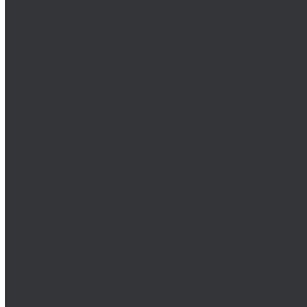
MASTER-TOOL
Воротки MASTER-TOOL
Зенковки MASTER-TOOL
Наборы зенковок MASTER-TOOL
NKP
Плашки дюймовые NKP
Плашки метрические
Ruko
Борфрезы и наборы борфрез Ruko
Зенковки, зенкеры Ruko
Коронки по металлу Ruko
Terrax by Ruko
Зенковки и наборы зенковок Terrax by Ruko
Корончатые сверла Terrax by Ruko
Метчики Terrax by Ruko для резьбы
ULTRA
Комплектующие для коронок ULTRA
Коронки ULTRA
Наборы коронок ULTRA
Volkel
Воротки Volkel
Вставки для резьбы
Метчики Volkel
Wera