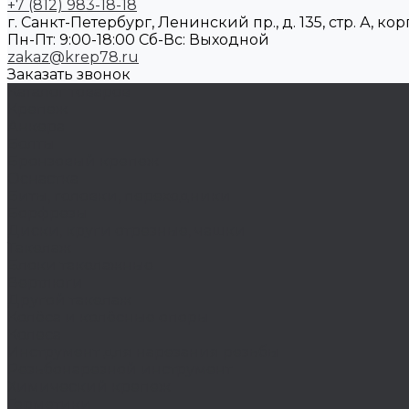
+7 (812) 983-18-18
г. Санкт-Петербург, Ленинский пр., д. 135, стр. А, корп
Пн-Пт: 9:00-18:00 Cб-Вс: Выходной
zakaz@krep78.ru
Заказать звонок
Каталог товаров
Крепеж
Анкера
Болты
Бронзовый крепеж
Оснастка
Биты, головки, переходники
Борфрезы
Диски, круги отрезные, чашки
Такелаж
Блоки такелажные
Вертлюги
Другой такелаж
Колёса и колëсные опоры
Колеса
Инструмент для нарезания резьбы
Резьбонарезной инструмент
Химический крепеж
Герметики