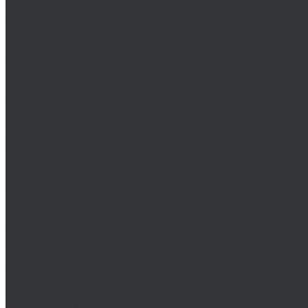
Wiha
Биты HEX
Биты HEX TR
Биты PH
Производство металлических изделий
Гибка металла
Лазерная резка черных и цветных металлов
Порошковая покраска
Компания
Статьи
Политика конфиденциальности
Оплата и доставка
Новости
Оплата и доставка
Контакты
...
Каталог товаров
Крепеж
Анкера
Болты
88933/ISO 4162
DIN 15237/ГОСТ 7811-7074
DIN 186/ГОСТ 13152-67
DIN 261/ISO 8992/ГОСТ 13152-67