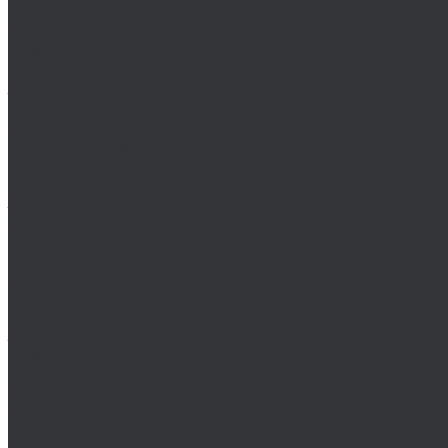
Клеи
Монтажные пены
Bosch
BSKT
Зенковки BSKT
Резьбофрезы BSKT
Сверла BSKT
Bucovice Tools
Воротки для метчиков Bucovice Tools
Воротки для плашек Bucovice Tools
Зенковки Bucovice Tools (Чехия)
Cobit
Dronco
FTools
GSR
H-Tools
Воротки H-TOOLS
Зенковки H-Tools
Коронки по металлу H-Tools
Kinex K-MET
Индикатор часового типа ИЧ
Интерфейс для передачи данных на ПК
Кронциркули