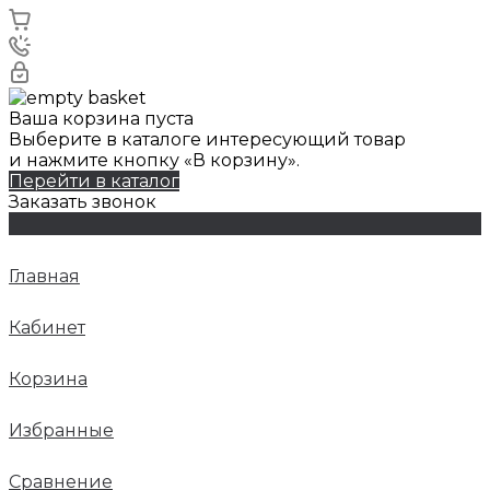
Ваша корзина пуста
Выберите в каталоге интересующий товар
и нажмите кнопку «В корзину».
Перейти в каталог
Заказать звонок
Главная
Кабинет
Корзина
Избранные
Сравнение