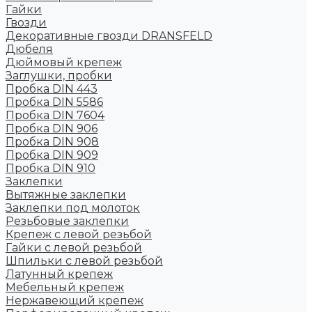
Гайки
Гвозди
Декоративные гвозди DRANSFELD
Дюбеля
Дюймовый крепеж
Заглушки, пробки
Пробка DIN 443
Пробка DIN 5586
Пробка DIN 7604
Пробка DIN 906
Пробка DIN 908
Пробка DIN 909
Пробка DIN 910
Заклепки
Вытяжные заклепки
Заклепки под молоток
Резьбовые заклепки
Крепеж с левой резьбой
Гайки с левой резьбой
Шпильки с левой резьбой
Латунный крепеж
Мебельный крепеж
Нержавеющий крепеж