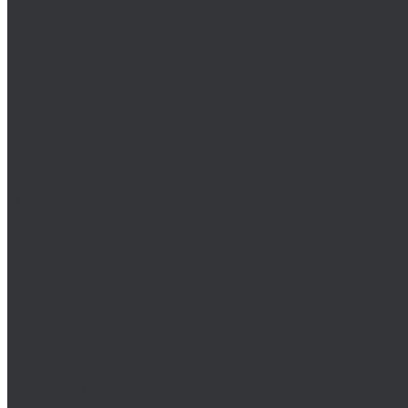
Wiha
Биты HEX
Биты HEX TR
Биты PH
Производство металлических изделий
Гибка металла
Лазерная резка черных и цветных металлов
Порошковая покраска
Компания
Статьи
Политика конфиденциальности
Оплата и доставка
Новости
Оплата и доставка
Контакты
...
Каталог товаров
Крепеж
Анкера
Болты
88933/ISO 4162
DIN 15237/ГОСТ 7811-7074
DIN 186/ГОСТ 13152-67
DIN 261/ISO 8992/ГОСТ 13152-67