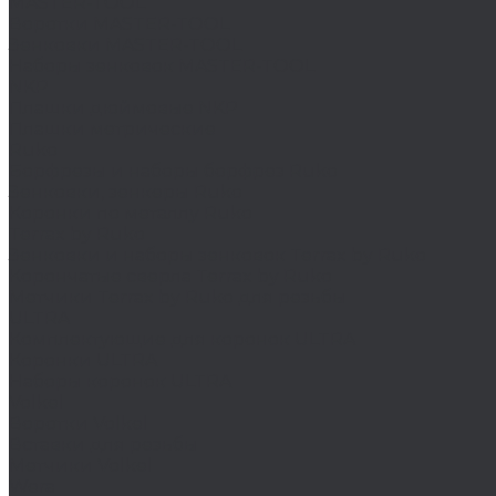
MASTER-TOOL
Воротки MASTER-TOOL
Зенковки MASTER-TOOL
Наборы зенковок MASTER-TOOL
NKP
Плашки дюймовые NKP
Плашки метрические
Ruko
Борфрезы и наборы борфрез Ruko
Зенковки, зенкеры Ruko
Коронки по металлу Ruko
Terrax by Ruko
Зенковки и наборы зенковок Terrax by Ruko
Корончатые сверла Terrax by Ruko
Метчики Terrax by Ruko для резьбы
ULTRA
Комплектующие для коронок ULTRA
Коронки ULTRA
Наборы коронок ULTRA
Volkel
Воротки Volkel
Вставки для резьбы
Метчики Volkel
Wera