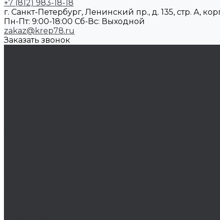
+7 (812) 983-18-18
г. Санкт-Петербург, Ленинский пр., д. 135, стр. А, корп
Пн-Пт: 9:00-18:00 Cб-Вс: Выходной
zakaz@krep78.ru
Заказать звонок
Каталог товаров
Крепеж
Анкера
Болты
Бронзовый крепеж
Оснастка
Биты, головки, переходники
Борфрезы
Диски, круги отрезные, чашки
Такелаж
Блоки такелажные
Вертлюги
Другой такелаж
Колёса и колëсные опоры
Колеса
Инструмент для нарезания резьбы
Резьбонарезной инструмент
Химический крепеж
Герметики