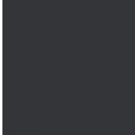
Клеи
Монтажные пены
Bosch
BSKT
Зенковки BSKT
Резьбофрезы BSKT
Сверла BSKT
Bucovice Tools
Воротки для метчиков Bucovice Tools
Воротки для плашек Bucovice Tools
Зенковки Bucovice Tools (Чехия)
Cobit
Dronco
FTools
GSR
H-Tools
Воротки H-TOOLS
Зенковки H-Tools
Коронки по металлу H-Tools
Kinex K-MET
Индикатор часового типа ИЧ
Интерфейс для передачи данных на ПК
Кронциркули