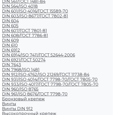
DIN 561/ГОСТ 1481-84
DIN 564/ISO 4018
DIN 601/ISO 4016/ГОСТ 15589-70
DIN 603/ISO 8677/ГОСТ 7802-81
DIN 604
DIN 605
DIN 607/ГОСТ 7801-81
DIN 608/ГОСТ 7786-81
DIN 609
DIN 610
DIN 6912
DIN 6914/ISO 7411/ГОСТ 52644-2006
DIN 6921/ГОСТ 50274
DIN 7643
DIN 7968/ISO 1481
DIN 912/ISO 4762/ISO 21269/ГОСТ 11738-84
DIN 931/ISO 4014/ГОСТ 7798-70/ГОСТ 7805-70
DIN 933/ISO 4017/ГОСТ 7798-70/ГОСТ 7805-70
DIN 960/ISO 8765
DIN 961/ISO 8676/ГОСТ 7798-70
Бронзовый крепеж
Винты
Винты DIN 912
Высокопрочный крепеж