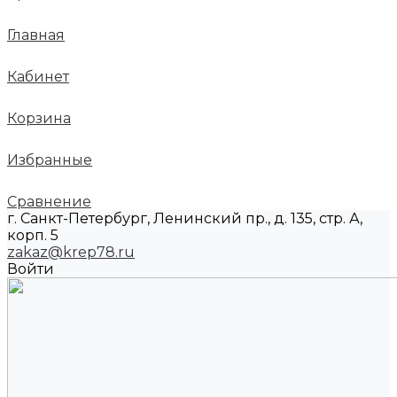
Главная
Кабинет
Корзина
Избранные
Сравнение
г. Санкт-Петербург, Ленинский пр., д. 135, стр. А,
корп. 5
zakaz@krep78.ru
Войти