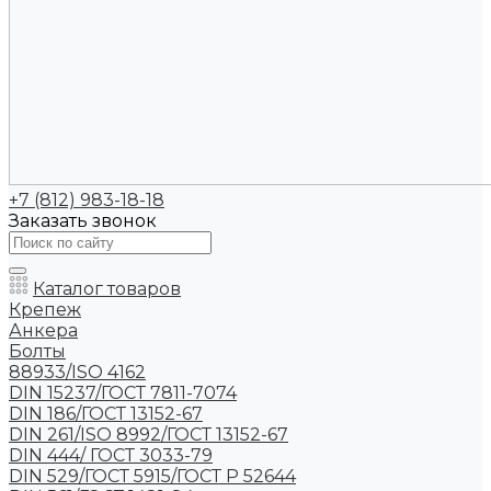
+7 (812) 983-18-18
Заказать звонок
Каталог товаров
Крепеж
Анкера
Болты
88933/ISO 4162
DIN 15237/ГОСТ 7811-7074
DIN 186/ГОСТ 13152-67
DIN 261/ISO 8992/ГОСТ 13152-67
DIN 444/ ГОСТ 3033-79
DIN 529/ГОСТ 5915/ГОСТ Р 52644