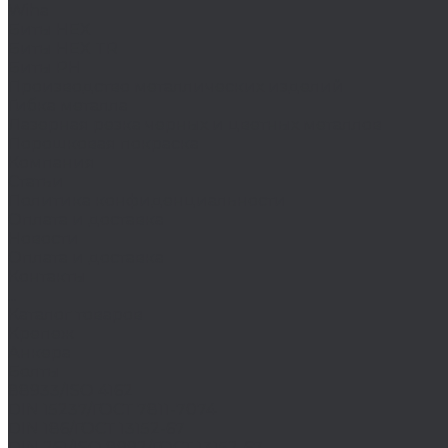
Wiha
Биты HEX
Биты HEX TR
Биты PH
Производство металлических изделий
Гибка металла
Лазерная резка черных и цветных металлов
Порошковая покраска
Компания
Статьи
Политика конфиденциальности
Оплата и доставка
Новости
Оплата и доставка
Контакты
...
Каталог товаров
Крепеж
Анкера
Болты
88933/ISO 4162
DIN 15237/ГОСТ 7811-7074
DIN 186/ГОСТ 13152-67
DIN 261/ISO 8992/ГОСТ 13152-67