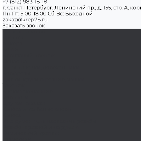
+7 (812) 983-18-18
г. Санкт-Петербург, Ленинский пр., д. 135, стр. А, корп
Пн-Пт: 9:00-18:00 Cб-Вс: Выходной
zakaz@krep78.ru
Заказать звонок
Каталог товаров
Крепеж
Анкера
Болты
Бронзовый крепеж
Оснастка
Биты, головки, переходники
Борфрезы
Диски, круги отрезные, чашки
Такелаж
Блоки такелажные
Вертлюги
Другой такелаж
Колёса и колëсные опоры
Колеса
Инструмент для нарезания резьбы
Резьбонарезной инструмент
Химический крепеж
Герметики