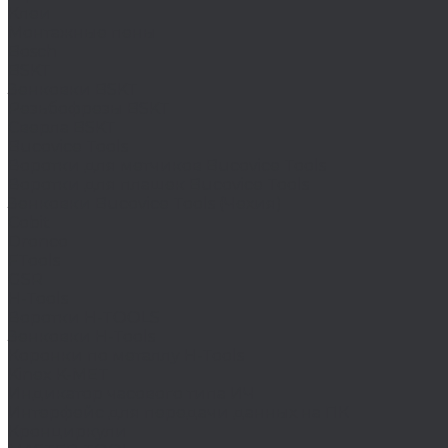
Клеи
Монтажные пены
Bosch
BSKT
Зенковки BSKT
Резьбофрезы BSKT
Сверла BSKT
Bucovice Tools
Воротки для метчиков Bucovice Tools
Воротки для плашек Bucovice Tools
Зенковки Bucovice Tools (Чехия)
Cobit
Dronco
FTools
GSR
H-Tools
Воротки H-TOOLS
Зенковки H-Tools
Коронки по металлу H-Tools
Kinex K-MET
Индикатор часового типа ИЧ
Интерфейс для передачи данных на ПК
Кронциркули