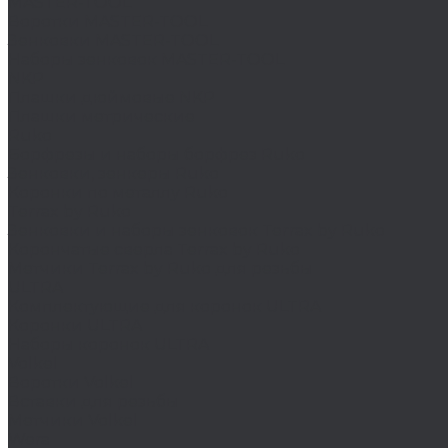
MASTER-TOOL
Воротки MASTER-TOOL
Зенковки MASTER-TOOL
Наборы зенковок MASTER-TOOL
NKP
Плашки дюймовые NKP
Плашки метрические
Ruko
Борфрезы и наборы борфрез Ruko
Зенковки, зенкеры Ruko
Коронки по металлу Ruko
Terrax by Ruko
Зенковки и наборы зенковок Terrax by Ruko
Корончатые сверла Terrax by Ruko
Метчики Terrax by Ruko для резьбы
ULTRA
Комплектующие для коронок ULTRA
Коронки ULTRA
Наборы коронок ULTRA
Volkel
Воротки Volkel
Вставки для резьбы
Метчики Volkel
Wera