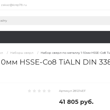
zakaz@krep78.ru
рл
/
Наборы сверл
/
Набор сверл по металлу 1-10мм HSSE-Co8 Ti
10мм HSSE-Co8 TiALN DIN 33
Артикул
281214EF
41 805 руб.