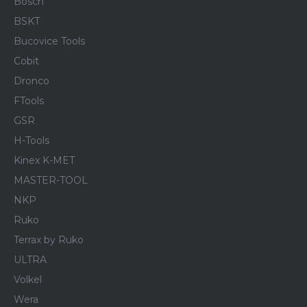
Bosch
BSKT
Bucovice Tools
Cobit
Dronco
FTools
GSR
H-Tools
Kinex K-MET
MASTER-TOOL
NKP
Ruko
Terrax by Ruko
ULTRA
Volkel
Wera