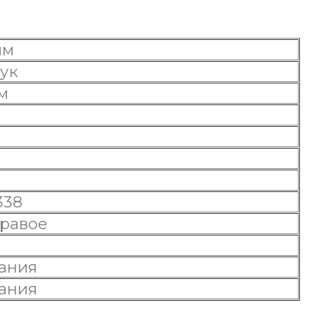
 мм
тук
мм
С
338
правое
г
ания
ания