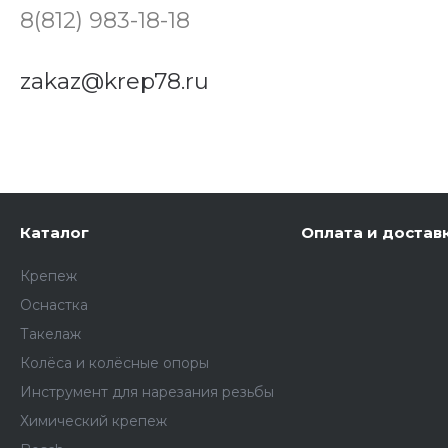
8(812) 983-18-18
zakaz@krep78.ru
Каталог
Оплата и достав
Крепеж
Оснастка
Такелаж
Колёса и колëсные опоры
Инструмент для нарезания резьбы
Химический крепеж