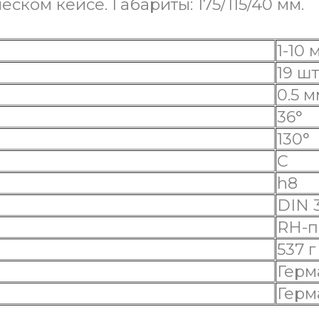
ком кейсе. Габариты: 175/115/40 мм.
1-10
19 ш
0.5 
36°
130°
h8
DIN 
RH-
537 
Герм
Герм