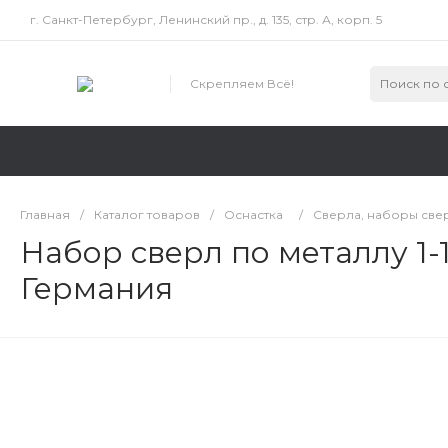
г. Санкт-Петербург, Ленинский пр., д. 135, стр. А, корп. 5
Скрепляем Всё!
Главная
/
Каталог товаров
/
Оснастка
/
Сверла, наборы све
Набор сверл по металлу 1-
Германия