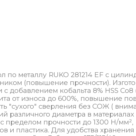
л по металлу RUKO 281214 EF с цилинд
ником (повышение прочности). Изгото
с добавлением кобальта 8% HSS Co8 (
ита от износа до 600%, повышение по
ть "сухого" сверления без СОЖ ( внима
ий различного диаметра в материала
с пределом прочности до 1300 Н/мм², 
ллов и пластика. Для удобства хранени