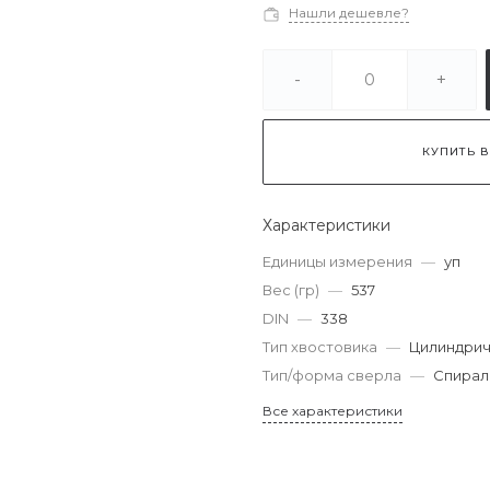
Нашли дешевле?
-
+
КУПИТЬ В
Характеристики
Единицы измерения
—
уп
Вес (гр)
—
537
DIN
—
338
Тип хвостовика
—
Цилиндрич
Тип/форма сверла
—
Спирал
Все характеристики