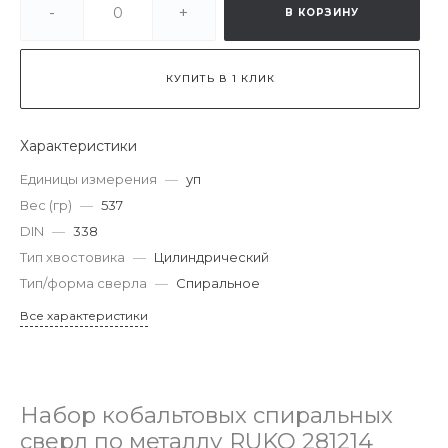
-
+
В КОРЗИНУ
КУПИТЬ В 1 КЛИК
Характеристики
Единицы измерения
—
уп
Вес (гр)
—
537
DIN
—
338
Тип хвостовика
—
Цилиндрический
Тип/форма сверла
—
Спиральное
Все характеристики
Набор кобальтовых спиральных
сверл по металлу RUKO 281214