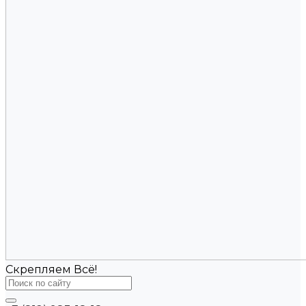
Скрепляем Всё!