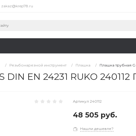
zakaz@krep78.ru
ы
/
Резьбонарезной инструмент
/
Плашка
/
Плашка трубная G 1
SS DIN EN 24231 RUKO 240112
Артикул
240112
48 505 руб.
Нашли дешевле?