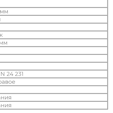
 мм
м
к
 мм
N 24 231
равое
ания
ания