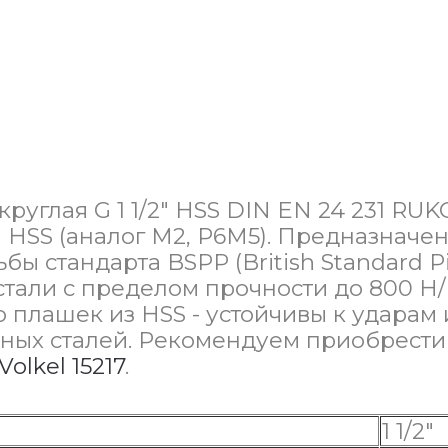
углая G 1 1/2" HSS DIN EN 24 231 RUKO
 HSS (аналог М2, Р6М5). Предназначе
 стандарта BSPP (British Standard Pipe
стали с пределом прочности до 800 Н/
 плашек из HSS - устойчивы к ударам и
чных сталей. Рекомендуем приобрест
Volkel 15217
.
1 1/2"