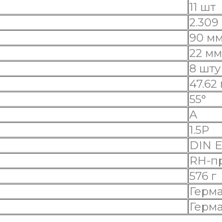
11 шт
2.309
90 м
22 мм
8 шту
47.62
55°
A
1.5P
DIN E
RH-п
576 г
Герм
Герм