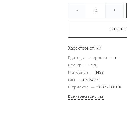
-
+
КУПИТЬ В
Характеристики
Единицы измерения
—
шт
Вес (гр)
—
576
Материал
—
HSS
DIN
—
EN 24 231
Штрих код
—
4007140101716
Все характеристики