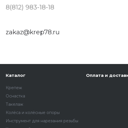
8(812) 983-18-18
zakaz@krep78.ru
Каталог
Оплата и достав
Крепеж
Оснастка
Такелаж
Колёса и колëсные опоры
Инструмент для нарезания резьбы