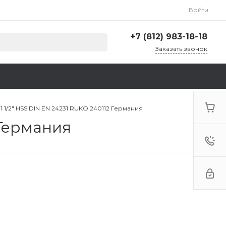
Войти
+7 (812) 983-18-18
Заказать звонок
+7 (812) 983-18-18
г. Санкт-Петербург,
Ленинский пр., д. 135,
стр. А, корп. 5
Пн-Пт: 9:00-18:00 Cб-Вс:
 1/2" HSS DIN EN 24231 RUKO 240112 Германия
Выходной
 Германия
zakaz@krep78.ru