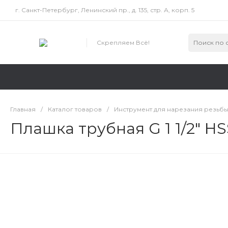
г. Санкт-Петербург, Ленинский пр., д. 135, стр. А, корп. 5
Скрепляем Всё!
Главная
/
Каталог товаров
/
Инструмент для нарезания резьб
Плашка трубная G 1 1/2" H