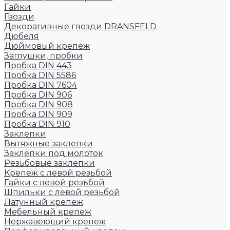
Гайки
Гвозди
Декоративные гвозди DRANSFELD
Дюбеля
Дюймовый крепеж
Заглушки, пробки
Пробка DIN 443
Пробка DIN 5586
Пробка DIN 7604
Пробка DIN 906
Пробка DIN 908
Пробка DIN 909
Пробка DIN 910
Заклепки
Вытяжные заклепки
Заклепки под молоток
Резьбовые заклепки
Крепеж с левой резьбой
Гайки с левой резьбой
Шпильки с левой резьбой
Латунный крепеж
Мебельный крепеж
Нержавеющий крепеж