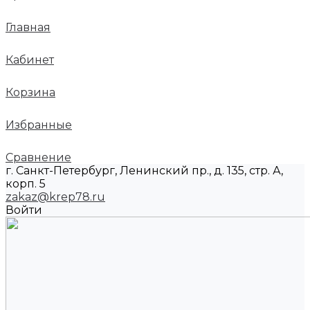
Главная
Кабинет
Корзина
Избранные
Сравнение
г. Санкт-Петербург, Ленинский пр., д. 135, стр. А,
корп. 5
zakaz@krep78.ru
Войти