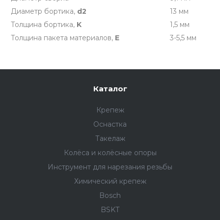
Диаметр бортика,
d2
13 мм
Толщина бортика,
K
1,5 мм
Толщина пакета материалов,
E
3-5,5 мм
Каталог
Крепеж
Оснастка
Такелаж
Колёса и колëсные опоры
Инструмент для нарезания резьбы
Химический крепеж
Bosch
BSKT