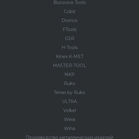
Bucovice Tools
Cobit
Dronco
FTools
GSR
H-Tools
Kinex K-MET
MASTER-TOOL
NKP
Ruko
Terrax by Ruko
ULTRA
Volkel
Wera
Wiha
Производство металлических изделий