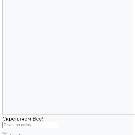
Скрепляем Всё!