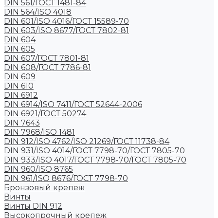
DIN 561/ГОСТ 1481-84
DIN 564/ISO 4018
DIN 601/ISO 4016/ГОСТ 15589-70
DIN 603/ISO 8677/ГОСТ 7802-81
DIN 604
DIN 605
DIN 607/ГОСТ 7801-81
DIN 608/ГОСТ 7786-81
DIN 609
DIN 610
DIN 6912
DIN 6914/ISO 7411/ГОСТ 52644-2006
DIN 6921/ГОСТ 50274
DIN 7643
DIN 7968/ISO 1481
DIN 912/ISO 4762/ISO 21269/ГОСТ 11738-84
DIN 931/ISO 4014/ГОСТ 7798-70/ГОСТ 7805-70
DIN 933/ISO 4017/ГОСТ 7798-70/ГОСТ 7805-70
DIN 960/ISO 8765
DIN 961/ISO 8676/ГОСТ 7798-70
Бронзовый крепеж
Винты
Винты DIN 912
Высокопрочный крепеж