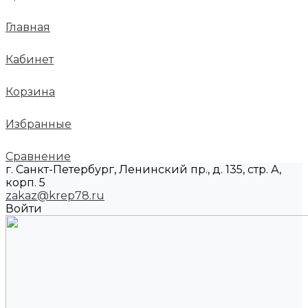
Главная
Кабинет
Корзина
Избранные
Сравнение
г. Санкт-Петербург, Ленинский пр., д. 135, стр. А,
корп. 5
zakaz@krep78.ru
Войти