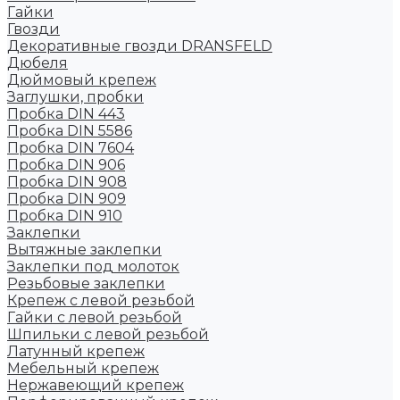
Гайки
Гвозди
Декоративные гвозди DRANSFELD
Дюбеля
Дюймовый крепеж
Заглушки, пробки
Пробка DIN 443
Пробка DIN 5586
Пробка DIN 7604
Пробка DIN 906
Пробка DIN 908
Пробка DIN 909
Пробка DIN 910
Заклепки
Вытяжные заклепки
Заклепки под молоток
Резьбовые заклепки
Крепеж с левой резьбой
Гайки с левой резьбой
Шпильки с левой резьбой
Латунный крепеж
Мебельный крепеж
Нержавеющий крепеж