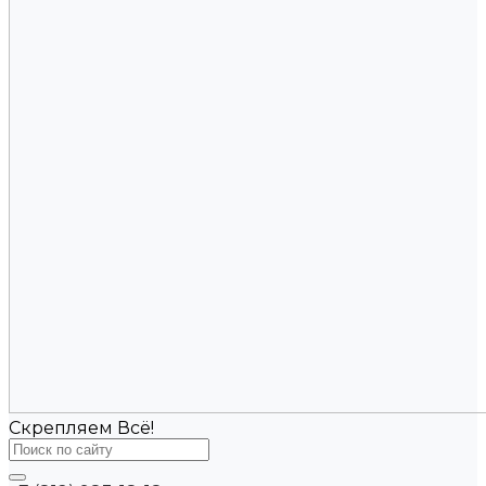
Скрепляем Всё!