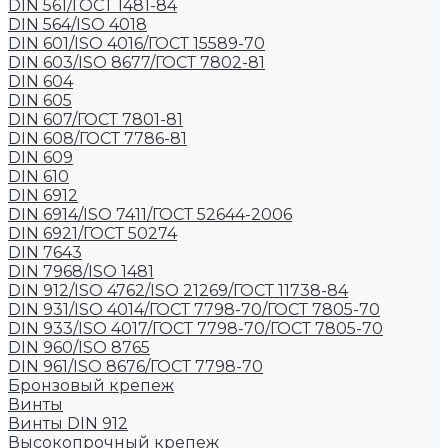
DIN 561/ГОСТ 1481-84
DIN 564/ISO 4018
DIN 601/ISO 4016/ГОСТ 15589-70
DIN 603/ISO 8677/ГОСТ 7802-81
DIN 604
DIN 605
DIN 607/ГОСТ 7801-81
DIN 608/ГОСТ 7786-81
DIN 609
DIN 610
DIN 6912
DIN 6914/ISO 7411/ГОСТ 52644-2006
DIN 6921/ГОСТ 50274
DIN 7643
DIN 7968/ISO 1481
DIN 912/ISO 4762/ISO 21269/ГОСТ 11738-84
DIN 931/ISO 4014/ГОСТ 7798-70/ГОСТ 7805-70
DIN 933/ISO 4017/ГОСТ 7798-70/ГОСТ 7805-70
DIN 960/ISO 8765
DIN 961/ISO 8676/ГОСТ 7798-70
Бронзовый крепеж
Винты
Винты DIN 912
Высокопрочный крепеж