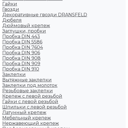
Гайки
Гвозди
Декоративные гвозди DRANSFELD
Дюбеля
Дюймовый крепеж
Заглушки, пробки
Пробка DIN 443
Пробка DIN 5586
Пробка DIN 7604
Пробка DIN 906
Пробка DIN 908
Пробка DIN 909
Пробка DIN 910
Заклепки
Вытяжные заклепки
Заклепки под молоток
Резьбовые заклепки
Крепеж с левой резьбой
Гайки с левой резьбой
Шпильки с левой резьбой
Латунный крепеж
Мебельный крепеж
Нержавеющий крепеж