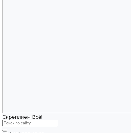
Скрепляем Всё!