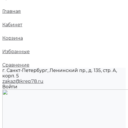
Главная
Кабинет
Корзина
Избранные
Сравнение
г. Санкт-Петербург, Ленинский пр., д. 135, стр. А,
корп. 5
zakaz@krep78.ru
Войти