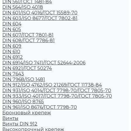
DIN 561/ГОСТ 1481-84
DIN 564/ISO 4018
DIN 601/ISO 4016/ГОСТ 15589-70
DIN 603/ISO 8677/ГОСТ 7802-81
DIN 604
DIN 605
DIN 607/ГОСТ 7801-81
DIN 608/ГОСТ 7786-81
DIN 609
DIN 610
DIN 6912
DIN 6914/ISO 7411/ГОСТ 52644-2006
DIN 6921/ГОСТ 50274
DIN 7643
DIN 7968/ISO 1481
DIN 912/ISO 4762/ISO 21269/ГОСТ 11738-84
DIN 931/ISO 4014/ГОСТ 7798-70/ГОСТ 7805-70
DIN 933/ISO 4017/ГОСТ 7798-70/ГОСТ 7805-70
DIN 960/ISO 8765
DIN 961/ISO 8676/ГОСТ 7798-70
Бронзовый крепеж
Винты
Винты DIN 912
Высокопрочный крепеж