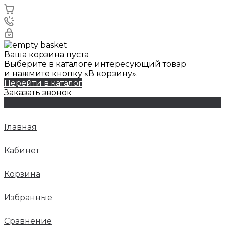
Ваша корзина пуста
Выберите в каталоге интересующий товар
и нажмите кнопку «В корзину».
Перейти в каталог
Заказать звонок
Главная
Кабинет
Корзина
Избранные
Сравнение