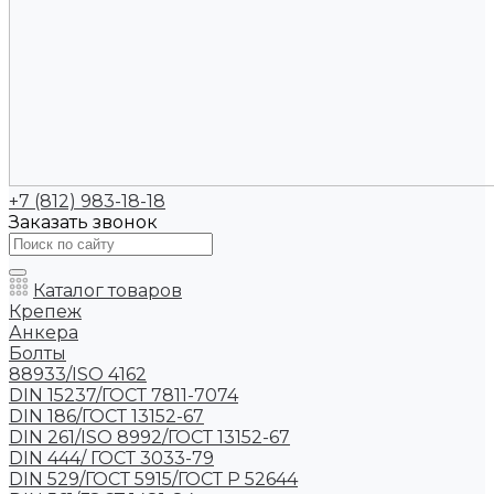
+7 (812) 983-18-18
Заказать звонок
Каталог товаров
Крепеж
Анкера
Болты
88933/ISO 4162
DIN 15237/ГОСТ 7811-7074
DIN 186/ГОСТ 13152-67
DIN 261/ISO 8992/ГОСТ 13152-67
DIN 444/ ГОСТ 3033-79
DIN 529/ГОСТ 5915/ГОСТ Р 52644