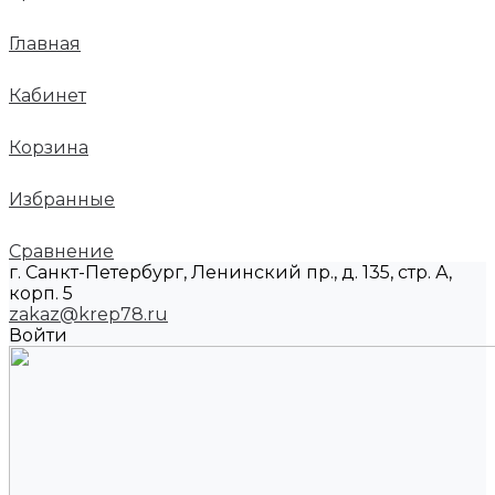
Главная
Кабинет
Корзина
Избранные
Сравнение
г. Санкт-Петербург, Ленинский пр., д. 135, стр. А,
корп. 5
zakaz@krep78.ru
Войти