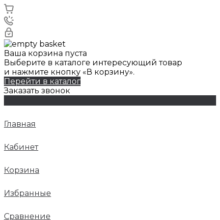
Ваша корзина пуста
Выберите в каталоге интересующий товар
и нажмите кнопку «В корзину».
Перейти в каталог
Заказать звонок
Главная
Кабинет
Корзина
Избранные
Сравнение