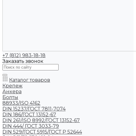
+7 (812) 983-18-18
Заказать звонок
Каталог товаров
Крепеж
Анкера
Болты
88933/ISO 4162
DIN 15237/ГОСТ 7811-7074
DIN 186/ГОСТ 13152-67
DIN 261/ISO 8992/ГОСТ 13152-67
DIN 444/ ГОСТ 3033-79
DIN 529/ГОСТ 5915/ГОСТ Р 52644