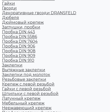
Гайки
Гвозди
Декоративные гвозди DRANSFELD
Дюбеля
Дюймовый крепеж
Заглушки, пробки
Пробка DIN 443
Пробка DIN 5586
Пробка DIN 7604
Пробка DIN 906
Пробка DIN 908
Пробка DIN 909
Пробка DIN 910
Заклепки
Вытяжные заклепки
Заклепки под молоток
Резьбовые заклепки
Крепеж с левой резьбой
Гайки с левой резьбой
Шпильки с левой резьбой
Латунный крепеж
Мебельный крепеж
Нержавеющий крепеж