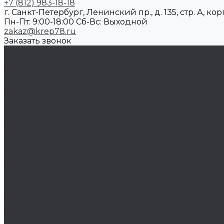
+7 (812) 983-18-18
г. Санкт-Петербург, Ленинский пр., д. 135, стр. А, корп
Пн-Пт: 9:00-18:00 Cб-Вс: Выходной
zakaz@krep78.ru
Заказать звонок
Каталог товаров
Крепеж
Анкера
Болты
Бронзовый крепеж
Оснастка
Биты, головки, переходники
Борфрезы
Диски, круги отрезные, чашки
Такелаж
Блоки такелажные
Вертлюги
Другой такелаж
Колёса и колëсные опоры
Колеса
Инструмент для нарезания резьбы
Резьбонарезной инструмент
Химический крепеж
Герметики