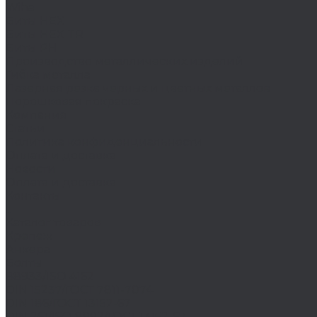
Wiha
Биты HEX
Биты HEX TR
Биты PH
Производство металлических изделий
Гибка металла
Лазерная резка черных и цветных металлов
Порошковая покраска
Компания
Статьи
Политика конфиденциальности
Оплата и доставка
Новости
Оплата и доставка
Контакты
...
Каталог товаров
Крепеж
Анкера
Болты
88933/ISO 4162
DIN 15237/ГОСТ 7811-7074
DIN 186/ГОСТ 13152-67
DIN 261/ISO 8992/ГОСТ 13152-67