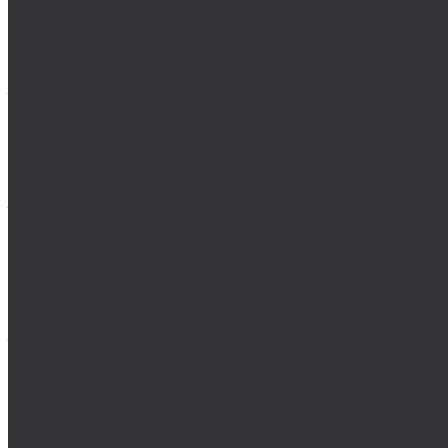
Клеи
Монтажные пены
Bosch
BSKT
Зенковки BSKT
Резьбофрезы BSKT
Сверла BSKT
Bucovice Tools
Воротки для метчиков Bucovice Tools
Воротки для плашек Bucovice Tools
Зенковки Bucovice Tools (Чехия)
Cobit
Dronco
FTools
GSR
H-Tools
Воротки H-TOOLS
Зенковки H-Tools
Коронки по металлу H-Tools
Kinex K-MET
Индикатор часового типа ИЧ
Интерфейс для передачи данных на ПК
Кронциркули