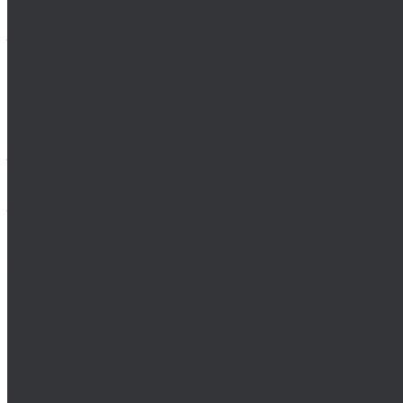
MASTER-TOOL
Воротки MASTER-TOOL
Зенковки MASTER-TOOL
Наборы зенковок MASTER-TOOL
NKP
Плашки дюймовые NKP
Плашки метрические
Ruko
Борфрезы и наборы борфрез Ruko
Зенковки, зенкеры Ruko
Коронки по металлу Ruko
Terrax by Ruko
Зенковки и наборы зенковок Terrax by Ruko
Корончатые сверла Terrax by Ruko
Метчики Terrax by Ruko для резьбы
ULTRA
Комплектующие для коронок ULTRA
Коронки ULTRA
Наборы коронок ULTRA
Volkel
Воротки Volkel
Вставки для резьбы
Метчики Volkel
Wera