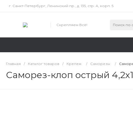
г. Санкт-Петербург, Ленинский пр., д. 135, стр. А, корп. 5
Скрепляем Всё!
Главная
/
Каталог товаров
/
Крепеж
/
Саморезы
/
Саморе
Саморез-клоп острый 4,2х