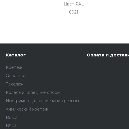
Цвет RAL
6021
Каталог
Оплата и достав
Крепеж
Оснастка
Такелаж
Колёса и колëсные опоры
Инструмент для нарезания резьбы
Химический крепеж
Bosch
BSKT