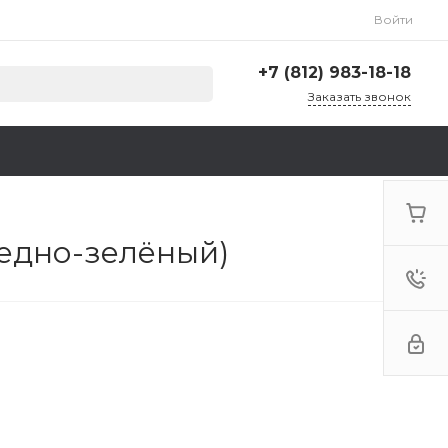
Войти
+7 (812) 983-18-18
Заказать звонок
+7 (812) 983-18-18
г. Санкт-Петербург,
Ленинский пр., д. 135,
стр. А, корп. 5
Пн-Пт: 9:00-18:00 Cб-Вс:
Выходной
ледно-зелёный)
zakaz@krep78.ru