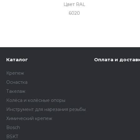
Цвет RAL
6020
Каталог
Оплата и достав
Крепеж
Оснастка
Такелаж
Колёса и колëсные опоры
Инструмент для нарезания резьбы
Химический крепеж
Bosch
BSKT