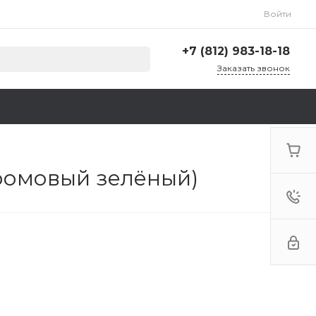
Войти
+7 (812) 983-18-18
Заказать звонок
+7 (812) 983-18-18
г. Санкт-Петербург,
Ленинский пр., д. 135,
стр. А, корп. 5
Пн-Пт: 9:00-18:00 Cб-Вс:
Выходной
хромовый зелёный)
zakaz@krep78.ru