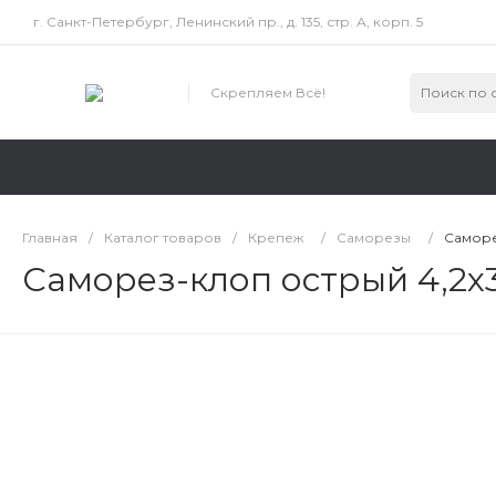
г. Санкт-Петербург, Ленинский пр., д. 135, стр. А, корп. 5
Скрепляем Всё!
Главная
/
Каталог товаров
/
Крепеж
/
Саморезы
/
Саморе
Саморез-клоп острый 4,2х