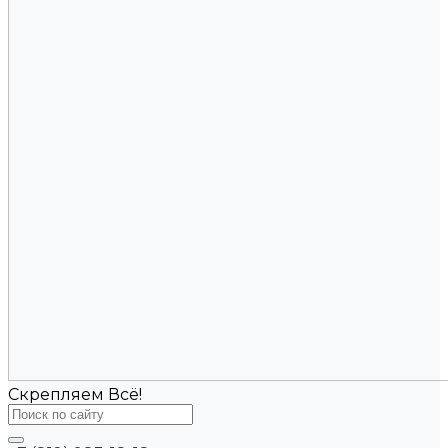
Скрепляем Всё!