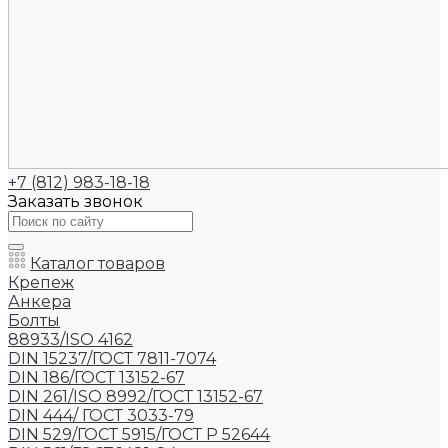
+7 (812) 983-18-18
Заказать звонок
Каталог товаров
Крепеж
Анкера
Болты
88933/ISO 4162
DIN 15237/ГОСТ 7811-7074
DIN 186/ГОСТ 13152-67
DIN 261/ISO 8992/ГОСТ 13152-67
DIN 444/ ГОСТ 3033-79
DIN 529/ГОСТ 5915/ГОСТ Р 52644