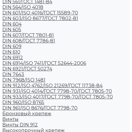
DIN 561/ГОСТ 1481-84
DIN 564/ISO 4018
DIN 601/ISO 4016/ГОСТ 15589-70
DIN 603/ISO 8677/ГОСТ 7802-81
DIN 604
DIN 605
DIN 607/ГОСТ 7801-81
DIN 608/ГОСТ 7786-81
DIN 609
DIN 610
DIN 6912
DIN 6914/ISO 7411/ГОСТ 52644-2006
DIN 6921/ГОСТ 50274
DIN 7643
DIN 7968/ISO 1481
DIN 912/ISO 4762/ISO 21269/ГОСТ 11738-84
DIN 931/ISO 4014/ГОСТ 7798-70/ГОСТ 7805-70
DIN 933/ISO 4017/ГОСТ 7798-70/ГОСТ 7805-70
DIN 960/ISO 8765
DIN 961/ISO 8676/ГОСТ 7798-70
Бронзовый крепеж
Винты
Винты DIN 912
Высокопрочный крепеж