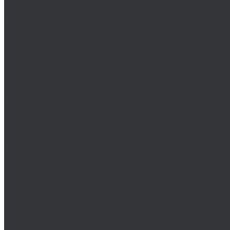
Wiha
Биты HEX
Биты HEX TR
Биты PH
Производство металлических изделий
Гибка металла
Лазерная резка черных и цветных металлов
Порошковая покраска
Компания
Статьи
Политика конфиденциальности
Оплата и доставка
Новости
Оплата и доставка
Контакты
...
Каталог товаров
Крепеж
Анкера
Болты
88933/ISO 4162
DIN 15237/ГОСТ 7811-7074
DIN 186/ГОСТ 13152-67
DIN 261/ISO 8992/ГОСТ 13152-67