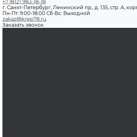
+7 (812) 983-18-18
г. Санкт-Петербург, Ленинский пр., д. 135, стр. А, корп
Пн-Пт: 9:00-18:00 Cб-Вс: Выходной
zakaz@krep78.ru
Заказать звонок
Каталог товаров
Крепеж
Анкера
Болты
Бронзовый крепеж
Оснастка
Биты, головки, переходники
Борфрезы
Диски, круги отрезные, чашки
Такелаж
Блоки такелажные
Вертлюги
Другой такелаж
Колёса и колëсные опоры
Колеса
Инструмент для нарезания резьбы
Резьбонарезной инструмент
Химический крепеж
Герметики