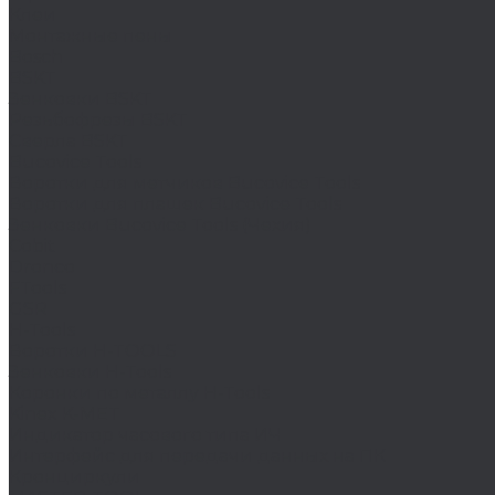
Клеи
Монтажные пены
Bosch
BSKT
Зенковки BSKT
Резьбофрезы BSKT
Сверла BSKT
Bucovice Tools
Воротки для метчиков Bucovice Tools
Воротки для плашек Bucovice Tools
Зенковки Bucovice Tools (Чехия)
Cobit
Dronco
FTools
GSR
H-Tools
Воротки H-TOOLS
Зенковки H-Tools
Коронки по металлу H-Tools
Kinex K-MET
Индикатор часового типа ИЧ
Интерфейс для передачи данных на ПК
Кронциркули