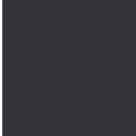
MASTER-TOOL
Воротки MASTER-TOOL
Зенковки MASTER-TOOL
Наборы зенковок MASTER-TOOL
NKP
Плашки дюймовые NKP
Плашки метрические
Ruko
Борфрезы и наборы борфрез Ruko
Зенковки, зенкеры Ruko
Коронки по металлу Ruko
Terrax by Ruko
Зенковки и наборы зенковок Terrax by Ruko
Корончатые сверла Terrax by Ruko
Метчики Terrax by Ruko для резьбы
ULTRA
Комплектующие для коронок ULTRA
Коронки ULTRA
Наборы коронок ULTRA
Volkel
Воротки Volkel
Вставки для резьбы
Метчики Volkel
Wera