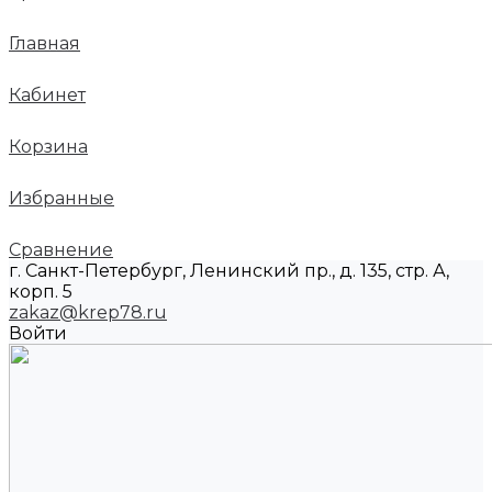
Главная
Кабинет
Корзина
Избранные
Сравнение
г. Санкт-Петербург, Ленинский пр., д. 135, стр. А,
корп. 5
zakaz@krep78.ru
Войти