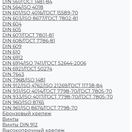
DIN 561/ГОСТ 1481-84
DIN 564/ISO 4018
DIN 601/ISO 4016/ГОСТ 15589-70
DIN 603/ISO 8677/ГОСТ 7802-81
DIN 604
DIN 605
DIN 607/ГОСТ 7801-81
DIN 608/ГОСТ 7786-81
DIN 609
DIN 610
DIN 6912
DIN 6914/ISO 7411/ГОСТ 52644-2006
DIN 6921/ГОСТ 50274
DIN 7643
DIN 7968/ISO 1481
DIN 912/ISO 4762/ISO 21269/ГОСТ 11738-84
DIN 931/ISO 4014/ГОСТ 7798-70/ГОСТ 7805-70
DIN 933/ISO 4017/ГОСТ 7798-70/ГОСТ 7805-70
DIN 960/ISO 8765
DIN 961/ISO 8676/ГОСТ 7798-70
Бронзовый крепеж
Винты
Винты DIN 912
Высокопрочный крепеж