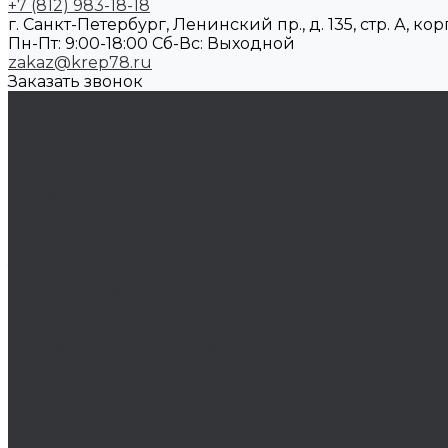
+7 (812) 983-18-18
г. Санкт-Петербург, Ленинский пр., д. 135, стр. А, корп
Пн-Пт: 9:00-18:00 Cб-Вс: Выходной
zakaz@krep78.ru
Заказать звонок
Каталог товаров
Крепеж
Анкера
Болты
Бронзовый крепеж
Оснастка
Биты, головки, переходники
Борфрезы
Диски, круги отрезные, чашки
Такелаж
Блоки такелажные
Вертлюги
Другой такелаж
Колёса и колëсные опоры
Колеса
Инструмент для нарезания резьбы
Резьбонарезной инструмент
Химический крепеж
Герметики