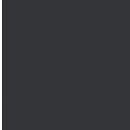
Wiha
Биты HEX
Биты HEX TR
Биты PH
Производство металлических изделий
Гибка металла
Лазерная резка черных и цветных металлов
Порошковая покраска
Компания
Статьи
Политика конфиденциальности
Оплата и доставка
Новости
Оплата и доставка
Контакты
...
Каталог товаров
Крепеж
Анкера
Болты
88933/ISO 4162
DIN 15237/ГОСТ 7811-7074
DIN 186/ГОСТ 13152-67
DIN 261/ISO 8992/ГОСТ 13152-67