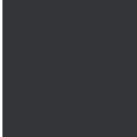
Клеи
Монтажные пены
Bosch
BSKT
Зенковки BSKT
Резьбофрезы BSKT
Сверла BSKT
Bucovice Tools
Воротки для метчиков Bucovice Tools
Воротки для плашек Bucovice Tools
Зенковки Bucovice Tools (Чехия)
Cobit
Dronco
FTools
GSR
H-Tools
Воротки H-TOOLS
Зенковки H-Tools
Коронки по металлу H-Tools
Kinex K-MET
Индикатор часового типа ИЧ
Интерфейс для передачи данных на ПК
Кронциркули