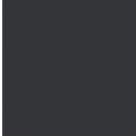
MASTER-TOOL
Воротки MASTER-TOOL
Зенковки MASTER-TOOL
Наборы зенковок MASTER-TOOL
NKP
Плашки дюймовые NKP
Плашки метрические
Ruko
Борфрезы и наборы борфрез Ruko
Зенковки, зенкеры Ruko
Коронки по металлу Ruko
Terrax by Ruko
Зенковки и наборы зенковок Terrax by Ruko
Корончатые сверла Terrax by Ruko
Метчики Terrax by Ruko для резьбы
ULTRA
Комплектующие для коронок ULTRA
Коронки ULTRA
Наборы коронок ULTRA
Volkel
Воротки Volkel
Вставки для резьбы
Метчики Volkel
Wera