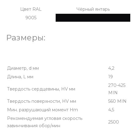
Цвет RAL
Чёрный янтарь
9005
Размеры:
Диаметр, d мм
4,2
Длина, L мм
19
270-425
Твердость сердцевины, HV мм
MIN
Твердость поверхности, HV мм
560 MIN
Мин. разрушающий момент Hm
4,5
Рекомендуемая угловая скорость
2500
завинчивания обор/мин