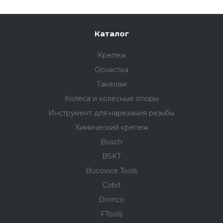
Каталог
Крепеж
Оснастка
Такелаж
Колёса и колëсные опоры
Инструмент для нарезания резьбы
Химический крепеж
Bosch
BSKT
Bucovice Tools
Cobit
Dronco
FTools