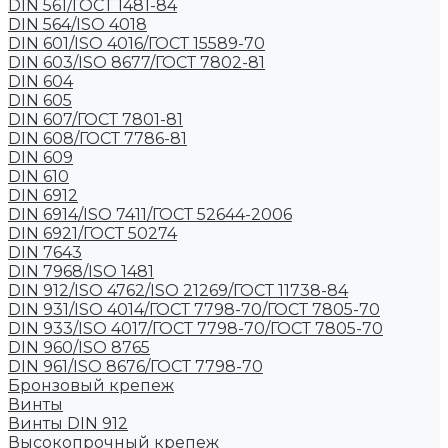
DIN 561/ГОСТ 1481-84
DIN 564/ISO 4018
DIN 601/ISO 4016/ГОСТ 15589-70
DIN 603/ISO 8677/ГОСТ 7802-81
DIN 604
DIN 605
DIN 607/ГОСТ 7801-81
DIN 608/ГОСТ 7786-81
DIN 609
DIN 610
DIN 6912
DIN 6914/ISO 7411/ГОСТ 52644-2006
DIN 6921/ГОСТ 50274
DIN 7643
DIN 7968/ISO 1481
DIN 912/ISO 4762/ISO 21269/ГОСТ 11738-84
DIN 931/ISO 4014/ГОСТ 7798-70/ГОСТ 7805-70
DIN 933/ISO 4017/ГОСТ 7798-70/ГОСТ 7805-70
DIN 960/ISO 8765
DIN 961/ISO 8676/ГОСТ 7798-70
Бронзовый крепеж
Винты
Винты DIN 912
Высокопрочный крепеж