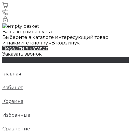
Ваша корзина пуста
Выберите в каталоге интересующий товар
и нажмите кнопку «В корзину».
Перейти в каталог
Заказать звонок
Главная
Кабинет
Корзина
Избранные
Сравнение