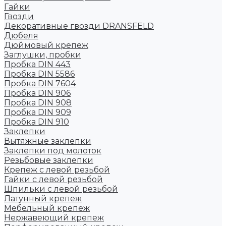
Гайки
Гвозди
Декоративные гвозди DRANSFELD
Дюбеля
Дюймовый крепеж
Заглушки, пробки
Пробка DIN 443
Пробка DIN 5586
Пробка DIN 7604
Пробка DIN 906
Пробка DIN 908
Пробка DIN 909
Пробка DIN 910
Заклепки
Вытяжные заклепки
Заклепки под молоток
Резьбовые заклепки
Крепеж с левой резьбой
Гайки с левой резьбой
Шпильки с левой резьбой
Латунный крепеж
Мебельный крепеж
Нержавеющий крепеж